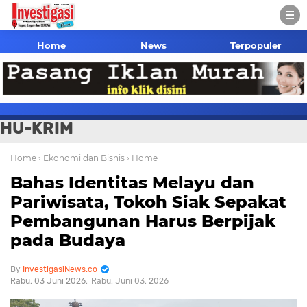
Home
News
Terpopuler
HU-KRIM
Home
› Ekonomi dan Bisnis
› Home
Bahas Identitas Melayu dan
Pariwisata, Tokoh Siak Sepakat
Pembangunan Harus Berpijak
pada Budaya
InvestigasiNews.co
Rabu, 03 Juni 2026
Rabu, Juni 03, 2026