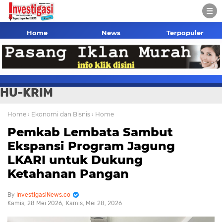
Home
News
Terpopuler
HU-KRIM
Home
› Ekonomi dan Bisnis
› Home
Pemkab Lembata Sambut
Ekspansi Program Jagung
LKARI untuk Dukung
Ketahanan Pangan
InvestigasiNews.co
Kamis, 28 Mei 2026
Kamis, Mei 28, 2026