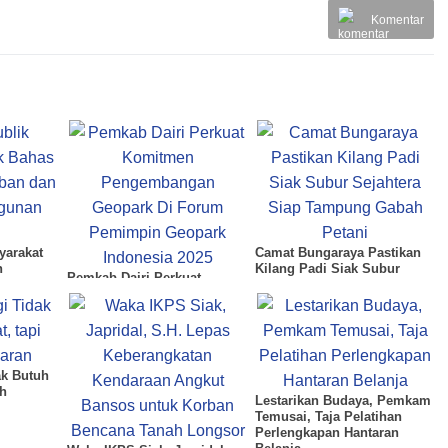
Komentar
yarakat
Camat Bungaraya Pastikan
n
Kilang Padi Siak Subur
Pemkab Dairi Perkuat
h
Sejahtera Siap Tampung
Komitmen Pengembangan
rah
Gabah Petani
Geopark Di Forum
Pemimpin Geopark
Indonesia 2025
ak Butuh
uh
Lestarikan Budaya, Pemkam
Temusai, Taja Pelatihan
Perlengkapan Hantaran