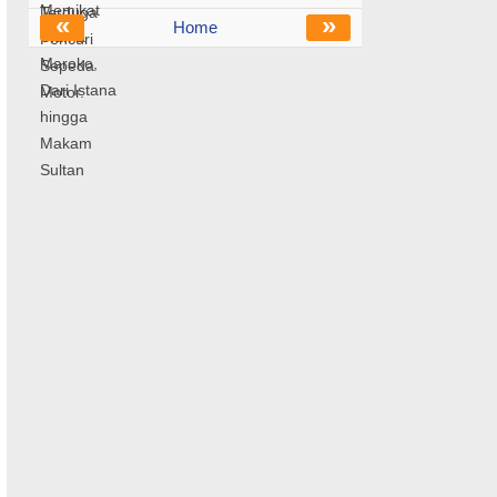
«
»
Home