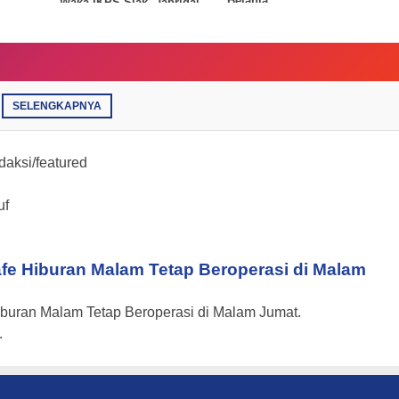
Belanja
Waka IKPS Siak, Japridal,
S.H. Lepas Keberangkatan
Kendaraan Angkut Bansos
untuk Korban Bencana
Tanah Longsor
SELENGKAPNYA
aksi/featured
uf
fe Hiburan Malam Tetap Beroperasi di Malam
Hiburan Malam Tetap Beroperasi di Malam Jumat.
.