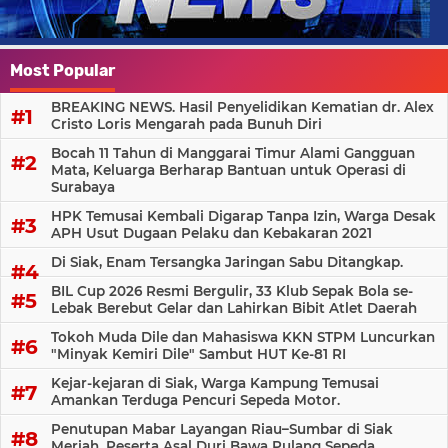
Most Popular
BREAKING NEWS. Hasil Penyelidikan Kematian dr. Alex
Cristo Loris Mengarah pada Bunuh Diri
Bocah 11 Tahun di Manggarai Timur Alami Gangguan
Mata, Keluarga Berharap Bantuan untuk Operasi di
Surabaya
HPK Temusai Kembali Digarap Tanpa Izin, Warga Desak
APH Usut Dugaan Pelaku dan Kebakaran 2021
Di Siak, Enam Tersangka Jaringan Sabu Ditangkap.
BIL Cup 2026 Resmi Bergulir, 33 Klub Sepak Bola se-
Lebak Berebut Gelar dan Lahirkan Bibit Atlet Daerah
Tokoh Muda Dile dan Mahasiswa KKN STPM Luncurkan
"Minyak Kemiri Dile" Sambut HUT Ke-81 RI
Kejar-kejaran di Siak, Warga Kampung Temusai
Amankan Terduga Pencuri Sepeda Motor.
Penutupan Mabar Layangan Riau–Sumbar di Siak
Meriah, Peserta Asal Duri Bawa Pulang Sepeda