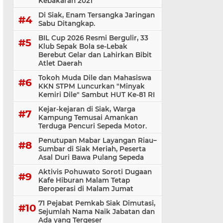
Kebakaran 2021
Di Siak, Enam Tersangka Jaringan
Sabu Ditangkap.
BIL Cup 2026 Resmi Bergulir, 33
Klub Sepak Bola se-Lebak
Berebut Gelar dan Lahirkan Bibit
Atlet Daerah
Tokoh Muda Dile dan Mahasiswa
KKN STPM Luncurkan "Minyak
Kemiri Dile" Sambut HUT Ke-81 RI
Kejar-kejaran di Siak, Warga
Kampung Temusai Amankan
Terduga Pencuri Sepeda Motor.
Penutupan Mabar Layangan Riau–
Sumbar di Siak Meriah, Peserta
Asal Duri Bawa Pulang Sepeda
Aktivis Pohuwato Soroti Dugaan
Kafe Hiburan Malam Tetap
Beroperasi di Malam Jumat
71 Pejabat Pemkab Siak Dimutasi,
Sejumlah Nama Naik Jabatan dan
Ada yang Tergeser