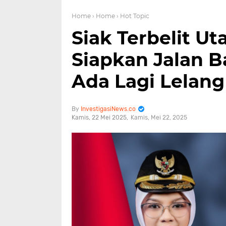
Home
› Home
› Hot Topic
Siak Terbelit Ut
Siapkan Jalan Ba
Ada Lagi Lelan
InvestigasiNews.co
Kamis, 22 Mei 2025
Kamis, Mei 22, 2025