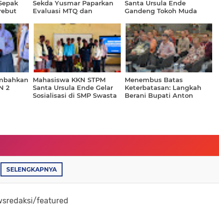
 Sepak
Sekda Yusmar Paparkan
Santa Ursula Ende
rebut
Evaluasi MTQ dan
Gandeng Tokoh Muda
n Bibit
Transparansi Anggaran
Dile, Siapkan Program
Haji 2026
HUT RI dan Pelatihan
Minyak Kemiri
embahkan
Mahasiswa KKN STPM
Menembus Batas
N 2
Santa Ursula Ende Gelar
Keterbatasan: Langkah
Sosialisasi di SMP Swasta
Berani Bupati Anton
Taruna Desa, Perkuat
Gandeng PT SMI demi
Kemitraan Pendidikan
RSUD dan MPP Rokan
Hulu
SELENGKAPNYA
sredaksi/featured