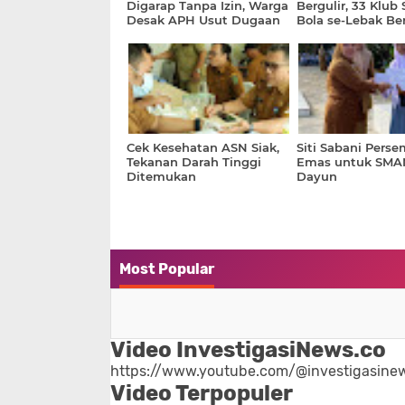
Digarap Tanpa Izin, Warga
Bergulir, 33 Klub
Desak APH Usut Dugaan
Bola se-Lebak Be
Pelaku dan Kebakaran
Gelar dan Lahirka
2021
Atlet Daerah
Cek Kesehatan ASN Siak,
Siti Sabani Pers
Tekanan Darah Tinggi
Emas untuk SMA
Ditemukan
Dayun
Most Popular
Video InvestigasiNews.co
https://www.youtube.com/@investigasinew
Video Terpopuler