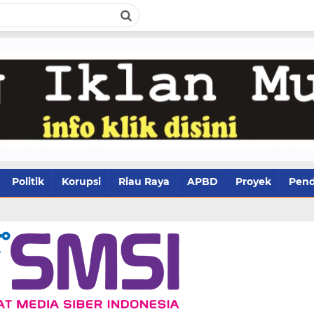
Politik
Korupsi
Riau Raya
APBD
Proyek
Pend