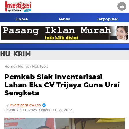
Home
News
Terpopuler
HU-KRIM
Home
› Home
› Hot Topic
Pemkab Siak Inventarisasi
Lahan Eks CV Trijaya Guna Urai
Sengketa
InvestigasiNews.co
Selasa, 29 Juli 2025
Selasa, Juli 29, 2025