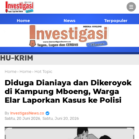
Home
News
Terpopuler
HU-KRIM
Home
› Home
› Hot Topic
Diduga Dianiaya dan Dikeroyok
di Kampung Mboeng, Warga
Elar Laporkan Kasus ke Polisi
InvestigasiNews.co
Sabtu, 20 Juni 2026
Sabtu, Juni 20, 2026