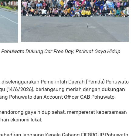
B Pohuwato Dukung Car Free Day, Perkuat Gaya Hidup
g diselenggarakan Pemerintah Daerah (Pemda) Pohuwato
gu (14/6/2026), berlangsung meriah dengan dukungan
bang Pohuwato dan Account Officer CAB Pohuwato.
a mendorong gaya hidup sehat, mempererat kebersamaan
an ekonomi lokal.
 kehadiran langsung Kepala Cabang FIFGROUP Pohuwato,