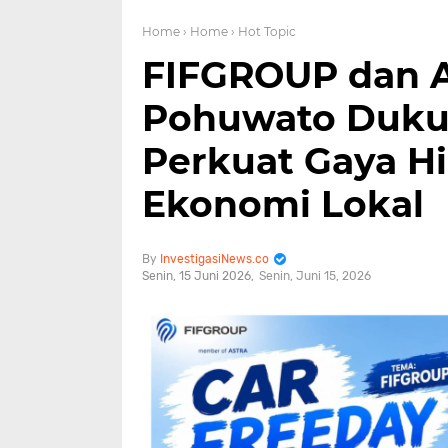
Home
› Home
› Hot Topic
FIFGROUP dan A
Pohuwato Dukun
Perkuat Gaya H
Ekonomi Lokal
InvestigasiNews.co
Senin, 15 Juni 2026
Senin, Juni 15, 2026