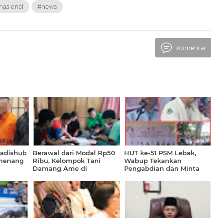
nasional
#news
Komentar
Kadishub
Berawal dari Modal Rp50
HUT ke-51 PSM Lebak,
emenang
Ribu, Kelompok Tani
Wabup Tekankan
Damang Ame di
Pengabdian dan Minta
Manggarai Timur Kini
Perhatian Pemerintah
Kelola Dana Lebih dari Rp1
Miliar