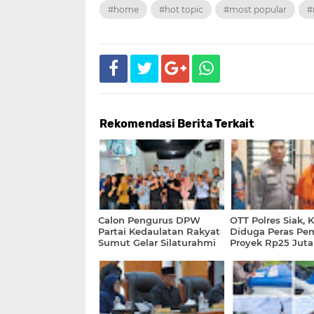
#home
#hot topic
#most popular
#
Rekomendasi Berita Terkait
Calon Pengurus DPW
OTT Polres Siak, 
Partai Kedaulatan Rakyat
Diduga Peras P
Sumut Gelar Silaturahmi
Proyek Rp25 Juta
Perdana di Medan