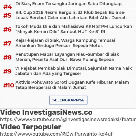
Di Siak, Enam Tersangka Jaringan Sabu Ditangkap.
BIL Cup 2026 Resmi Bergulir, 33 Klub Sepak Bola se-
Lebak Berebut Gelar dan Lahirkan Bibit Atlet Daerah
Tokoh Muda Dile dan Mahasiswa KKN STPM Luncurkan
"Minyak Kemiri Dile" Sambut HUT Ke-81 RI
Kejar-kejaran di Siak, Warga Kampung Temusai
Amankan Terduga Pencuri Sepeda Motor.
Penutupan Mabar Layangan Riau–Sumbar di Siak
Meriah, Peserta Asal Duri Bawa Pulang Sepeda
71 Pejabat Pemkab Siak Dimutasi, Sejumlah Nama Naik
Jabatan dan Ada yang Tergeser
Aktivis Pohuwato Soroti Dugaan Kafe Hiburan Malam
Tetap Beroperasi di Malam Jumat
SELENGKAPNYA
Video InvestigasiNews.co
https://www.youtube.com/@investigasinewsredaksi/featu
Video Terpopuler
https://www.youtube.com/@DwiPurwanto-kd4uf