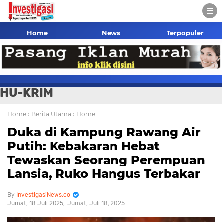
Home
News
Terpopuler
HU-KRIM
Home
› Berita Utama
› Home
Duka di Kampung Rawang Air
Putih: Kebakaran Hebat
Tewaskan Seorang Perempuan
Lansia, Ruko Hangus Terbakar
InvestigasiNews.co
Jumat, 18 Juli 2025
Jumat, Juli 18, 2025