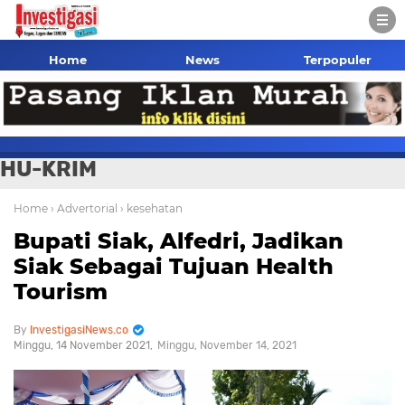
Home
News
Terpopuler
HU-KRIM
Home
› Advertorial
› kesehatan
Bupati Siak, Alfedri, Jadikan
Siak Sebagai Tujuan Health
Tourism
InvestigasiNews.co
Minggu, 14 November 2021
Minggu, November 14, 2021