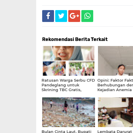
Rekomendasi Berita Terkait
Ratusan Warga Serbu CFD
Opini: Faktor Fak
Pandeglang untuk
Berhubungan de
Skrining TBC Gratis,
Kejadian Anemia 
Antusias Rayakan HKN
Hamil
ke-61!
Bulan Cinta Laut, Bupati
Lembata Darurat