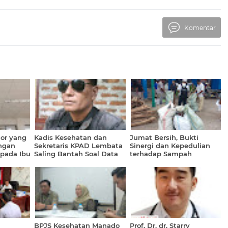
Komentar
tor yang
Kadis Kesehatan dan
Jumat Bersih, Bukti
ngan
Sekretaris KPAD Lembata
Sinergi dan Kepedulian
pada Ibu
Saling Bantah Soal Data
terhadap Sampah
85% Pelajar Aktif Seksual
BPJS Kesehatan Manado
Prof. Dr. dr. Starry