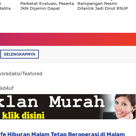
i
Perketat Evaluasi, Peserta
Rampengan Resmi
Balita
JKN Dijamin Dapat
Dilantik Jadi Dirut RSUP
Layanan Setara
Kandou Manado
SELENGKAPNYA
sredaksi/featured
-kd4uf
fe Hiburan Malam Tetap Beroperasi di Malam