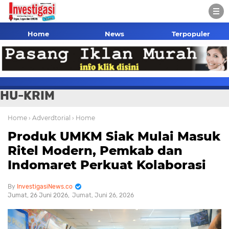
Home
News
Terpopuler
HU-KRIM
Home
› Adverdtorial
› Home
Produk UMKM Siak Mulai Masuk
Ritel Modern, Pemkab dan
Indomaret Perkuat Kolaborasi
InvestigasiNews.co
Jumat, 26 Juni 2026
Jumat, Juni 26, 2026