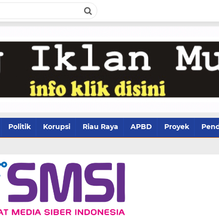
Politik
Korupsi
Riau Raya
APBD
Proyek
Pend