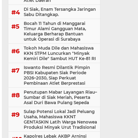
Atlet Daerah
Di Siak, Enam Tersangka Jaringan
Sabu Ditangkap.
Bocah 11 Tahun di Manggarai
Timur Alami Gangguan Mata,
Keluarga Berharap Bantuan
untuk Operasi di Surabaya
Tokoh Muda Dile dan Mahasiswa
KKN STPM Luncurkan "Minyak
Kemiri Dile" Sambut HUT Ke-81 RI
Iswanto Resmi Dilantik Pimpin
PBSI Kabupaten Siak Periode
2026–2030, Siap Perkuat
Pembinaan Atlet Berprestasi
Penutupan Mabar Layangan Riau–
Sumbar di Siak Meriah, Peserta
Asal Duri Bawa Pulang Sepeda
Sulap Potensi Lokal Jadi Peluang
Usaha, Mahasiswa KKNT
GENTASKIN Latih Warga Nenowea
Produksi Minyak Urut Tradisional
Kapolres Lebak AKBP Arninsi