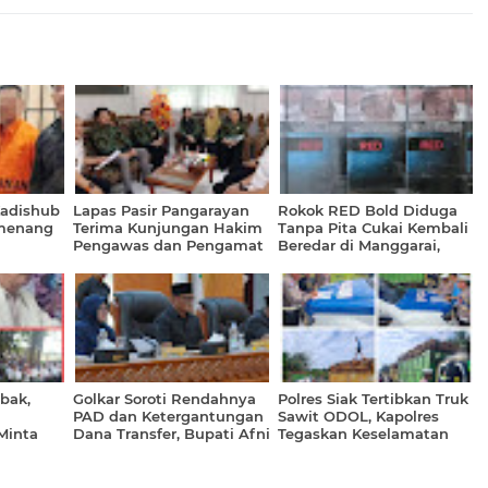
Kadishub
Lapas Pasir Pangarayan
Rokok RED Bold Diduga
emenang
Terima Kunjungan Hakim
Tanpa Pita Cukai Kembali
Pengawas dan Pengamat
Beredar di Manggarai,
PN Pasir Pengaraian
Warga Desak Bea Cukai
dan APH Bertindak
bak,
Golkar Soroti Rendahnya
Polres Siak Tertibkan Truk
PAD dan Ketergantungan
Sawit ODOL, Kapolres
Minta
Dana Transfer, Bupati Afni
Tegaskan Keselamatan
ntah
Tegaskan Komitmen
Tak Bisa Ditawar
Bangun Siak di Tengah
Keterbatasan Fiskal