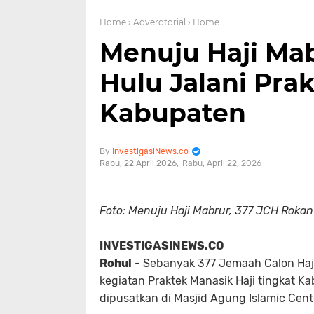
Home
› Adverdtorial
› Home
Menuju Haji Mab
Hulu Jalani Pra
Kabupaten
InvestigasiNews.co
Rabu, 22 April 2026
Rabu, April 22, 2026
Foto: Menuju Haji Mabrur, 377 JCH Rokan
INVESTIGASINEWS.CO
Rohul
- Sebanyak 377 Jemaah Calon Haji
kegiatan Praktek Manasik Haji tingkat K
dipusatkan di Masjid Agung Islamic Cen