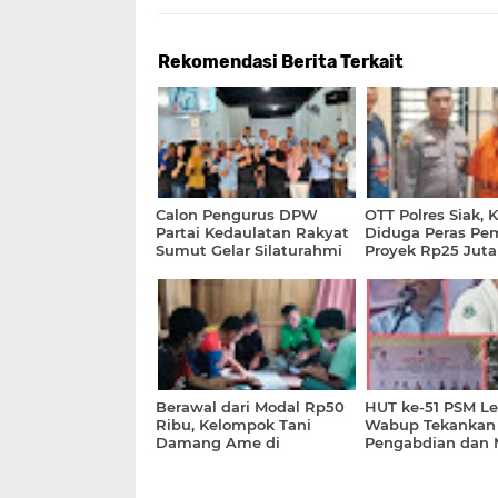
Rekomendasi Berita Terkait
Calon Pengurus DPW
OTT Polres Siak, 
Partai Kedaulatan Rakyat
Diduga Peras P
Sumut Gelar Silaturahmi
Proyek Rp25 Juta
Perdana di Medan
Berawal dari Modal Rp50
HUT ke-51 PSM Le
Ribu, Kelompok Tani
Wabup Tekankan
Damang Ame di
Pengabdian dan 
Manggarai Timur Kini
Perhatian Pemeri
Kelola Dana Lebih dari Rp1
Miliar