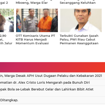
gai 2
Mboeng, Warga Elar
Secanggang Keluhkan
 Reforma
Laporkan Kasus ke Polisi
Sengketa Lahan yang Tak
n
Kunjung Tuntas
Ulayat
2,90
OTT Komisaris Utama PT
Terbukti Gunakan Ijazah
t,
KITB Harus Menjadi
Palsu, PWI Riau Cabut
ih Jalur
Momentum Evaluasi
Permanen Keanggotaan
g PTUN
Menyeluruh Tata Kelola
Wartawan Bengkalis
BUMD
in, Warga Desak APH Usut Dugaan Pelaku dan Kebakaran 2021
atian dr. Alex Cristo Loris Mengarah pada Bunuh Diri
epak Bola se-Lebak Berebut Gelar dan Lahirkan Bibit Atlet
 Ditangkap.