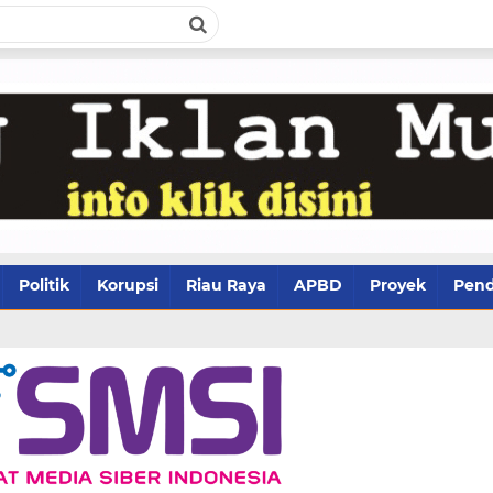
Politik
Korupsi
Riau Raya
APBD
Proyek
Pend