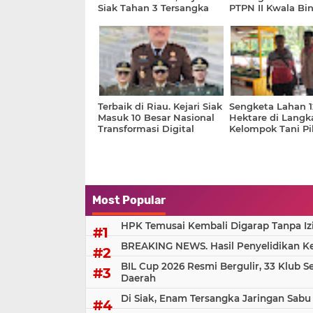
Siak Tahan 3 Tersangka
PTPN II Kwala Bin
Teluk Jadi Objek
Agraria, Utamaka
Masyarakat Adat 
Terbaik di Riau. Kejari Siak
Sengketa Lahan 1
Masuk 10 Besar Nasional
Hektare di Langka
Transformasi Digital
Kelompok Tani Pil
Politik Ketimban
Most Popular
HPK Temusai Kembali Digarap Tanpa Iz
BREAKING NEWS. Hasil Penyelidikan Kem
BIL Cup 2026 Resmi Bergulir, 33 Klub S
Daerah
Di Siak, Enam Tersangka Jaringan Sabu