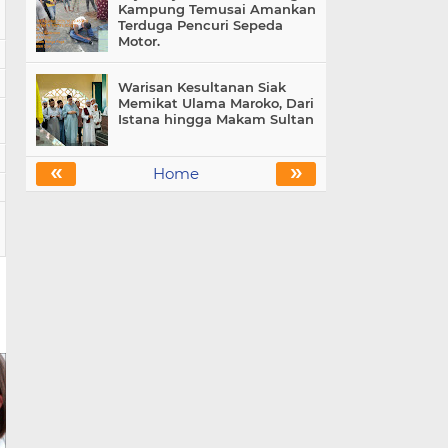
Kampung Temusai Amankan
Terduga Pencuri Sepeda
Motor.
Warisan Kesultanan Siak
Memikat Ulama Maroko, Dari
Istana hingga Makam Sultan
«
»
Home