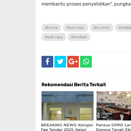
membantu proses penyelidikan", pungkas
#home
#hot topic
#hu-krim
#indika
#siak raya
#sindikat
Rekomendasi Berita Terkait
BREAKING NEWS: Korupsi
Pansus DPRD La
Fee Tender 2025, Kejari
Dorong Tanah Ek