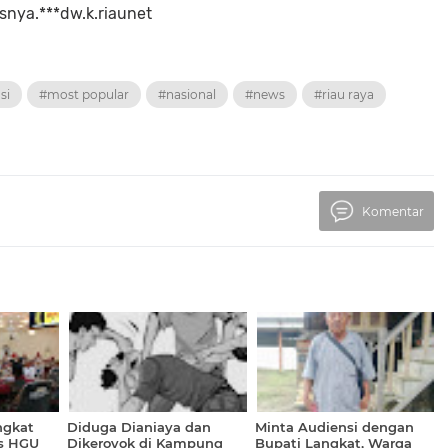
nya.***dw.k.riaunet
si
#most popular
#nasional
#news
#riau raya
Komentar
ngkat
Diduga Dianiaya dan
Minta Audiensi dengan
s HGU
Dikeroyok di Kampung
Bupati Langkat, Warga