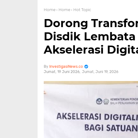
Home
› Home
› Hot Topic
Dorong Transfo
Disdik Lembata
Akselerasi Digit
InvestigasiNews.co
Jumat, 19 Juni 2026
Jumat, Juni 19, 2026