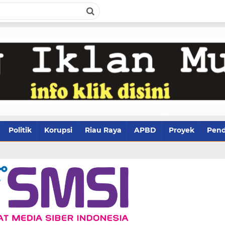
Politik
Korupsi
Riau Raya
APBD
Proyek
Pend