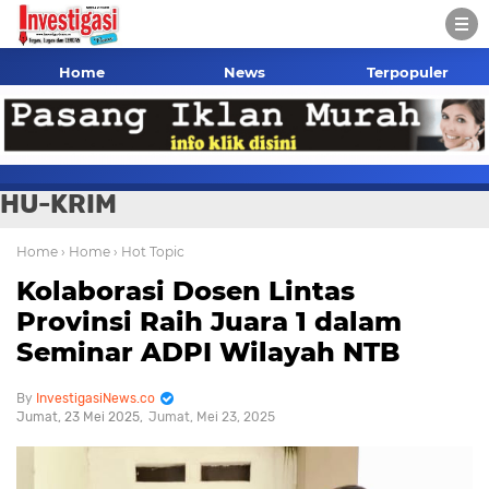
Home
News
Terpopuler
HU-KRIM
Home
› Home
› Hot Topic
Kolaborasi Dosen Lintas
Provinsi Raih Juara 1 dalam
Seminar ADPI Wilayah NTB
InvestigasiNews.co
Jumat, 23 Mei 2025
Jumat, Mei 23, 2025