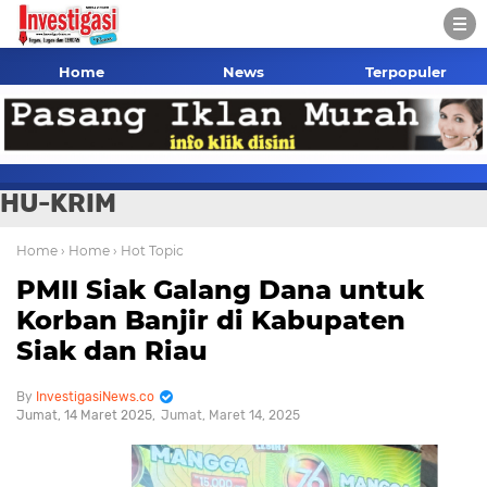
Home
News
Terpopuler
HU-KRIM
Home
› Home
› Hot Topic
PMII Siak Galang Dana untuk
Korban Banjir di Kabupaten
Siak dan Riau
InvestigasiNews.co
Jumat, 14 Maret 2025
Jumat, Maret 14, 2025