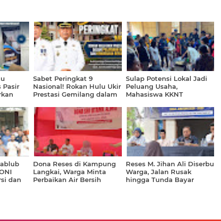
tu
Sabet Peringkat 9
Sulap Potensi Lokal Jadi
 Pasir
Nasional! Rokan Hulu Ukir
Peluang Usaha,
rkan
Prestasi Gemilang dalam
Mahasiswa KKNT
ehatan
Pelayanan Investasi dan
GENTASKIN Latih Warga
arakat
Kemudahan Berusaha
Nenowea Produksi Minyak
2026
Urut Tradisional
kablub
Dona Reses di Kampung
Reses M. Jihan Ali Diserbu
KONI
Langkai, Warga Minta
Warga, Jalan Rusak
si dan
Perbaikan Air Bersih
hingga Tunda Bayar
ia
hingga Solusi untuk
APBD Jadi Sorotan
Petani Sawit