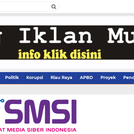
Politik
Korupsi
Riau Raya
APBD
Proyek
Pend