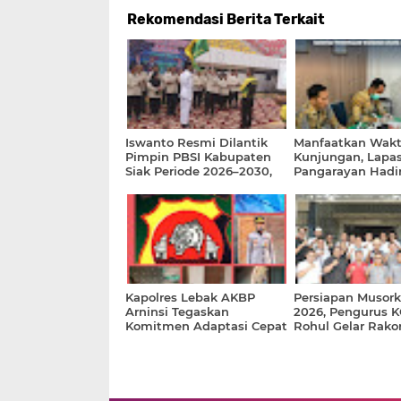
Rekomendasi Berita Terkait
Iswanto Resmi Dilantik
Manfaatkan Wak
Pimpin PBSI Kabupaten
Kunjungan, Lapas
Siak Periode 2026–2030,
Pangarayan Hadi
Siap Perkuat Pembinaan
Pemeriksaan Kes
Atlet Berprestasi
Gratis bagi Masy
Kapolres Lebak AKBP
Persiapan Musor
Arninsi Tegaskan
2026, Pengurus 
Komitmen Adaptasi Cepat
Rohul Gelar Rakor
dan Pelayanan Presisi
Bentuk Tim Panit
Penjaringan