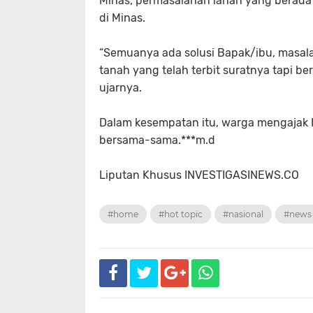
Minas, permasalahan lahan yang berada 
di Minas.
“Semuanya ada solusi Bapak/ibu, masal
tanah yang telah terbit suratnya tapi ber
ujarnya.
Dalam kesempatan itu, warga mengajak 
bersama-sama.***m.d
Liputan Khusus INVESTIGASINEWS.CO
#home
#hot topic
#nasional
#news