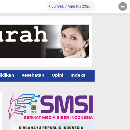
Jum'at, 7 Agustus 2026
idikan
Kesehatan
Opini
Indeks