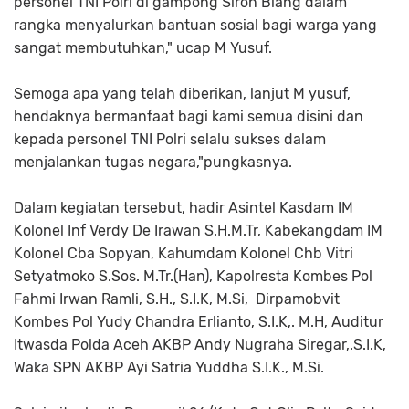
personel TNI Polri di gampong Siron Blang dalam
rangka menyalurkan bantuan sosial bagi warga yang
sangat membutuhkan," ucap M Yusuf.
Semoga apa yang telah diberikan, lanjut M yusuf,
hendaknya bermanfaat bagi kami semua disini dan
kepada personel TNI Polri selalu sukses dalam
menjalankan tugas negara,"pungkasnya.
Dalam kegiatan tersebut, hadir Asintel Kasdam IM
Kolonel Inf Verdy De Irawan S.H.M.Tr, Kabekangdam IM
Kolonel Cba Sopyan, Kahumdam Kolonel Chb Vitri
Setyatmoko S.Sos. M.Tr.(Han), Kapolresta Kombes Pol
Fahmi Irwan Ramli, S.H., S.I.K, M.Si, Dirpamobvit
Kombes Pol Yudy Chandra Erlianto, S.I.K,. M.H, Auditur
Itwasda Polda Aceh AKBP Andy Nugraha Siregar,.S.I.K,
Waka SPN AKBP Ayi Satria Yuddha S.I.K., M.Si.