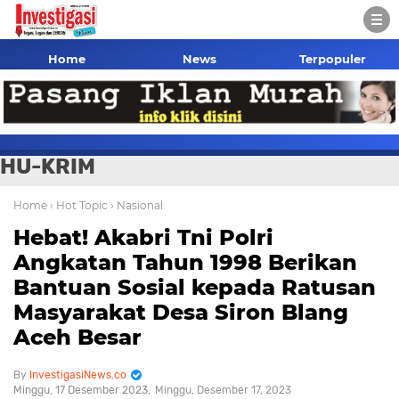
Home
News
Terpopuler
HU-KRIM
Home
› Hot Topic
› Nasional
Hebat! Akabri Tni Polri
Angkatan Tahun 1998 Berikan
Bantuan Sosial kepada Ratusan
Masyarakat Desa Siron Blang
Aceh Besar
InvestigasiNews.co
Minggu, 17 Desember 2023
Minggu, Desember 17, 2023