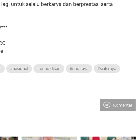
lagi untuk selalu berkarya dan berprestasi serta
!***
.CO
me
r
#nasional
#pendidikan
#riau raya
#siak raya
Komentar