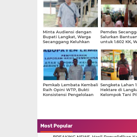
Minta Audiensi dengan
Pemdes Secangg
Bupati Langkat, Warga
Salurkan Bantua
Secanggang Keluhkan
untuk 1.602 KK, 
Sengketa Lahan yang Tak
Terima 20 Kg Ber
Kunjung Tuntas
Liter Minyak Gor
Pemkab Lembata Kembali
Sengketa Lahan 1
Raih Opini WTP, Bukti
Hektare di Langka
Konsistensi Pengelolaan
Kelompok Tani Pil
Keuangan Daerah
Politik Ketimban
Most Popular
BREAKING NEWS. Hasil Penyelidikan Kem