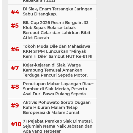
Kebakaran 2021
Di Siak, Enam Tersangka Jaringan
Sabu Ditangkap.
BIL Cup 2026 Resmi Bergulir, 33
Klub Sepak Bola se-Lebak
Berebut Gelar dan Lahirkan Bibit
Atlet Daerah
Tokoh Muda Dile dan Mahasiswa
KKN STPM Luncurkan "Minyak
Kemiri Dile" Sambut HUT Ke-81 RI
Kejar-kejaran di Siak, Warga
Kampung Temusai Amankan
Terduga Pencuri Sepeda Motor.
Penutupan Mabar Layangan Riau–
Sumbar di Siak Meriah, Peserta
Asal Duri Bawa Pulang Sepeda
Aktivis Pohuwato Soroti Dugaan
Kafe Hiburan Malam Tetap
Beroperasi di Malam Jumat
71 Pejabat Pemkab Siak Dimutasi,
Sejumlah Nama Naik Jabatan dan
Ada yang Tergeser