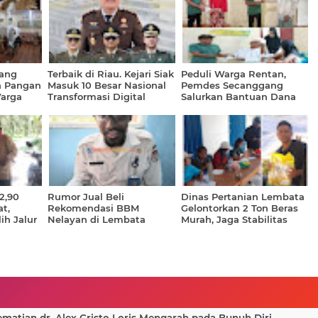
ang
Terbaik di Riau. Kejari Siak
Peduli Warga Rentan,
n Pangan
Masuk 10 Besar Nasional
Pemdes Secanggang
Warga
Transformasi Digital
Salurkan Bantuan Dana
as dan 4
Desa untuk 26 Lansia
eng
2,90
Rumor Jual Beli
Dinas Pertanian Lembata
t,
Rekomendasi BBM
Gelontorkan 2 Ton Beras
ih Jalur
Nelayan di Lembata
Murah, Jaga Stabilitas
g PTUN
Dibantah Dinas Perikanan
Harga dan Daya Beli
Warga
atian dr. Alex Cristo Loris Mengarah pada Bunuh Diri