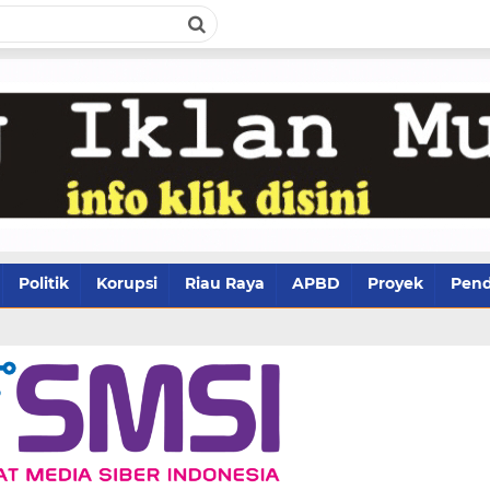
Politik
Korupsi
Riau Raya
APBD
Proyek
Pend