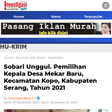
Home
News
Terpopuler
HU-KRIM
Home
› Ekonomi dan Bisnis
› kesehatan
Sobari Unggul. Pemilihan
Kepala Desa Mekar Baru,
Kecamatan Kopo, Kabupaten
Serang, Tahun 2021
InvestigasiNews.co
Senin, 01 November 2021
Senin, November 01, 2021