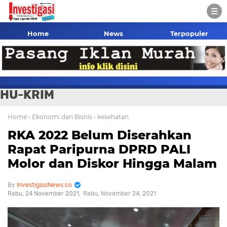
Home
News
Terpopuler
HU-KRIM
Home
› Ekonomi dan Bisnis
› kesehatan
RKA 2022 Belum Diserahkan
Rapat Paripurna DPRD PALI
Molor dan Diskor Hingga Malam
InvestigasiNews.co
Rabu, 24 November 2021
Rabu, November 24, 2021