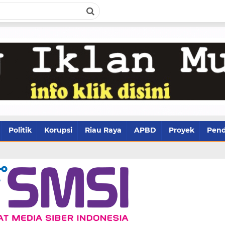
Politik
Korupsi
Riau Raya
APBD
Proyek
Pend