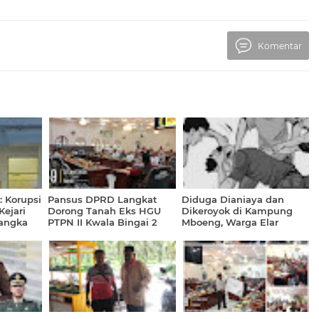
Komentar
 Korupsi
Pansus DPRD Langkat
Diduga Dianiaya dan
Kejari
Dorong Tanah Eks HGU
Dikeroyok di Kampung
sangka
PTPN II Kwala Bingai 2
Mboeng, Warga Elar
Teluk Jadi Objek Reforma
Laporkan Kasus ke Polisi
Agraria, Utamakan
Masyarakat Adat Ulayat