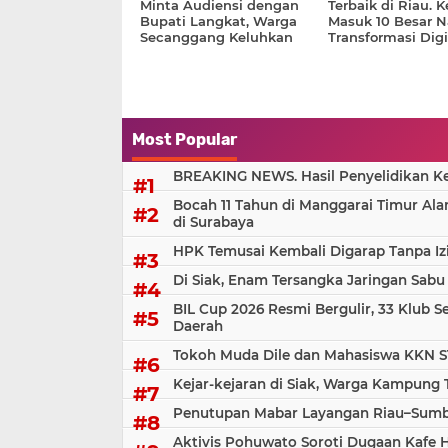
Minta Audiensi dengan
Terbaik di Riau. K
Bupati Langkat, Warga
Masuk 10 Besar N
Secanggang Keluhkan
Transformasi Digi
Sengketa Lahan yang Tak
Kunjung Tuntas
Most Popular
BREAKING NEWS. Hasil Penyelidikan Kem
Bocah 11 Tahun di Manggarai Timur Al
di Surabaya
HPK Temusai Kembali Digarap Tanpa Iz
Di Siak, Enam Tersangka Jaringan Sabu
BIL Cup 2026 Resmi Bergulir, 33 Klub S
Daerah
Tokoh Muda Dile dan Mahasiswa KKN S
Kejar-kejaran di Siak, Warga Kampung
Penutupan Mabar Layangan Riau–Sumbar
Aktivis Pohuwato Soroti Dugaan Kafe 