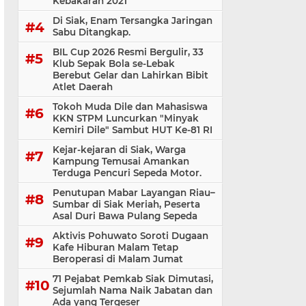
Kebakaran 2021
Di Siak, Enam Tersangka Jaringan
Sabu Ditangkap.
BIL Cup 2026 Resmi Bergulir, 33
Klub Sepak Bola se-Lebak
Berebut Gelar dan Lahirkan Bibit
Atlet Daerah
Tokoh Muda Dile dan Mahasiswa
KKN STPM Luncurkan "Minyak
Kemiri Dile" Sambut HUT Ke-81 RI
Kejar-kejaran di Siak, Warga
Kampung Temusai Amankan
Terduga Pencuri Sepeda Motor.
Penutupan Mabar Layangan Riau–
Sumbar di Siak Meriah, Peserta
Asal Duri Bawa Pulang Sepeda
Aktivis Pohuwato Soroti Dugaan
Kafe Hiburan Malam Tetap
Beroperasi di Malam Jumat
71 Pejabat Pemkab Siak Dimutasi,
Sejumlah Nama Naik Jabatan dan
Ada yang Tergeser