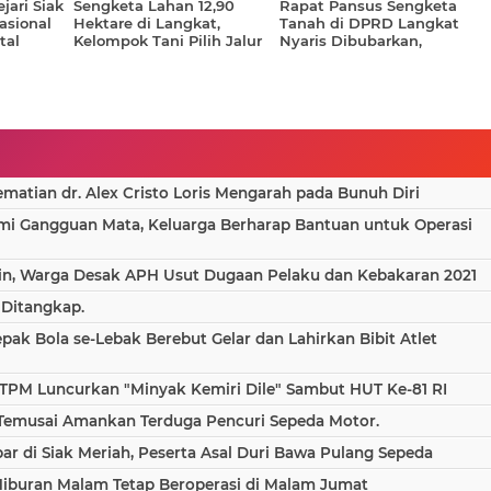
ejari Siak
Sengketa Lahan 12,90
Rapat Pansus Sengketa
asional
Hektare di Langkat,
Tanah di DPRD Langkat
tal
Kelompok Tani Pilih Jalur
Nyaris Dibubarkan,
Politik Ketimbang PTUN
Suasana Memanas
atian dr. Alex Cristo Loris Mengarah pada Bunuh Diri
ami Gangguan Mata, Keluarga Berharap Bantuan untuk Operasi
in, Warga Desak APH Usut Dugaan Pelaku dan Kebakaran 2021
 Ditangkap.
epak Bola se-Lebak Berebut Gelar dan Lahirkan Bibit Atlet
TPM Luncurkan "Minyak Kemiri Dile" Sambut HUT Ke-81 RI
 Temusai Amankan Terduga Pencuri Sepeda Motor.
 di Siak Meriah, Peserta Asal Duri Bawa Pulang Sepeda
Hiburan Malam Tetap Beroperasi di Malam Jumat