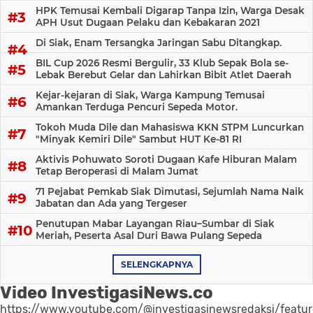
HPK Temusai Kembali Digarap Tanpa Izin, Warga Desak
APH Usut Dugaan Pelaku dan Kebakaran 2021
Di Siak, Enam Tersangka Jaringan Sabu Ditangkap.
BIL Cup 2026 Resmi Bergulir, 33 Klub Sepak Bola se-
Lebak Berebut Gelar dan Lahirkan Bibit Atlet Daerah
Kejar-kejaran di Siak, Warga Kampung Temusai
Amankan Terduga Pencuri Sepeda Motor.
Tokoh Muda Dile dan Mahasiswa KKN STPM Luncurkan
"Minyak Kemiri Dile" Sambut HUT Ke-81 RI
Aktivis Pohuwato Soroti Dugaan Kafe Hiburan Malam
Tetap Beroperasi di Malam Jumat
71 Pejabat Pemkab Siak Dimutasi, Sejumlah Nama Naik
Jabatan dan Ada yang Tergeser
Penutupan Mabar Layangan Riau–Sumbar di Siak
Meriah, Peserta Asal Duri Bawa Pulang Sepeda
SELENGKAPNYA
Video InvestigasiNews.co
https://www.youtube.com/@investigasinewsredaksi/featu