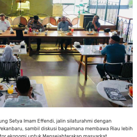
ng Setya Imam Effendi, jalin silaturahmi dengan
Pekanbaru, sambil diskusi bagaimana membawa Riau lebih
tor ekonomi untuk Mensejahterakan masyarkat.