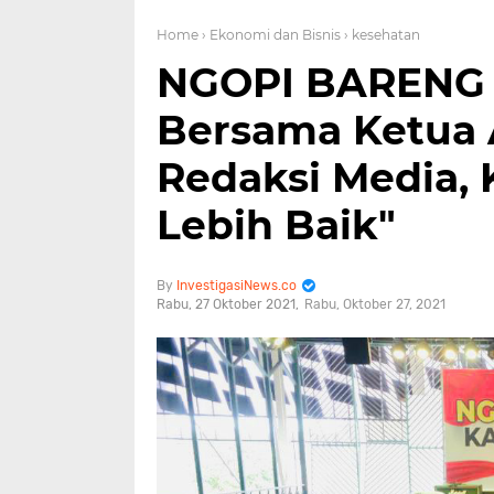
Home
› Ekonomi dan Bisnis
› kesehatan
NGOPI BARENG 
Bersama Ketua 
Redaksi Media, 
Lebih Baik"
InvestigasiNews.co
Rabu, 27 Oktober 2021
Rabu, Oktober 27, 2021