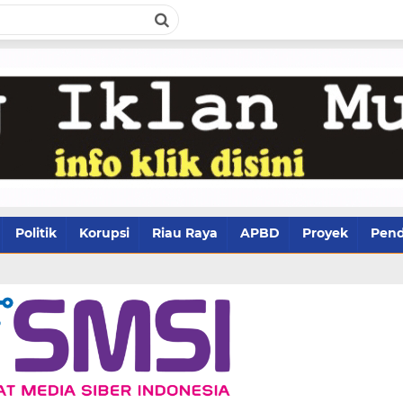
Politik
Korupsi
Riau Raya
APBD
Proyek
Pend