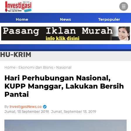
Home
News
Terpopuler
HU-KRIM
Home
› Ekonomi dan Bisnis
› Nasional
Hari Perhubungan Nasional,
KUPP Manggar, Lakukan Bersih
Pantai
InvestigasiNews.co
Jumat, 13 September 2019
Jumat, September 13, 2019