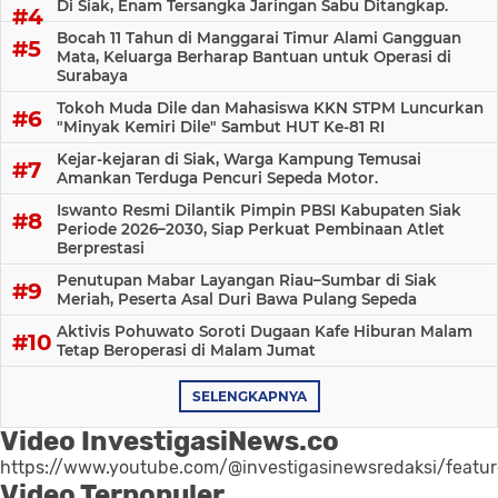
Di Siak, Enam Tersangka Jaringan Sabu Ditangkap.
Bocah 11 Tahun di Manggarai Timur Alami Gangguan
Mata, Keluarga Berharap Bantuan untuk Operasi di
Surabaya
Tokoh Muda Dile dan Mahasiswa KKN STPM Luncurkan
"Minyak Kemiri Dile" Sambut HUT Ke-81 RI
Kejar-kejaran di Siak, Warga Kampung Temusai
Amankan Terduga Pencuri Sepeda Motor.
Iswanto Resmi Dilantik Pimpin PBSI Kabupaten Siak
Periode 2026–2030, Siap Perkuat Pembinaan Atlet
Berprestasi
Penutupan Mabar Layangan Riau–Sumbar di Siak
Meriah, Peserta Asal Duri Bawa Pulang Sepeda
Aktivis Pohuwato Soroti Dugaan Kafe Hiburan Malam
Tetap Beroperasi di Malam Jumat
SELENGKAPNYA
Video InvestigasiNews.co
https://www.youtube.com/@investigasinewsredaksi/featu
Video Terpopuler