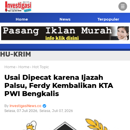
Home
News
Terpopuler
HU-KRIM
Home
› Home
› Hot Topic
Usai Dipecat karena Ijazah
Palsu, Ferdy Kembalikan KTA
PWI Bengkalis
InvestigasiNews.co
Selasa, 07 Juli 2026
Selasa, Juli 07, 2026