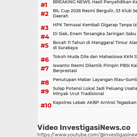
BREAKING NEWS. Hasil Penyelidikan Kem
BIL Cup 2026 Resmi Bergulir, 33 Klub S
Daerah
HPK Temusai Kembali Digarap Tanpa Iz
Di Siak, Enam Tersangka Jaringan Sabu
Bocah 11 Tahun di Manggarai Timur Al
di Surabaya
Tokoh Muda Dile dan Mahasiswa KKN S
Iswanto Resmi Dilantik Pimpin PBSI Ka
Berprestasi
Penutupan Mabar Layangan Riau–Sumbar
Sulap Potensi Lokal Jadi Peluang Us
Minyak Urut Tradisional
Kapolres Lebak AKBP Arninsi Tegaskan
Video InvestigasiNews.co
https://www.youtube.com/@investigasinew