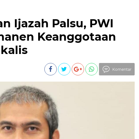
n Ijazah Palsu, PWI
rmanen Keanggotaan
kalis
Komentar