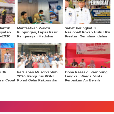
lantik
Manfaatkan Waktu
Sabet Peringkat 9
upaten
Kunjungan, Lapas Pasir
Nasional! Rokan Hulu Ukir
6–2030,
Pangarayan Hadirkan
Prestasi Gemilang dalam
mbinaan
Pemeriksaan Kesehatan
Pelayanan Investasi dan
Gratis bagi Masyarakat
Kemudahan Berusaha
2026
AKBP
Persiapan Musorkablub
Dona Reses di Kampung
2026, Pengurus KONI
Langkai, Warga Minta
si Cepat
Rohul Gelar Rakorsi dan
Perbaikan Air Bersih
esisi
Bentuk Tim Panitia
hingga Solusi untuk
Penjaringan
Petani Sawit