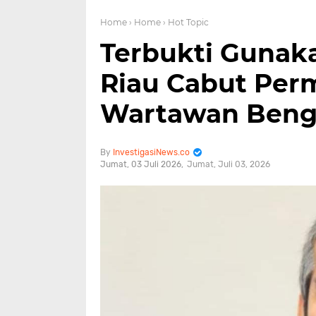
Home
› Home
› Hot Topic
Terbukti Gunaka
Riau Cabut Pe
Wartawan Beng
InvestigasiNews.co
Jumat, 03 Juli 2026
Jumat, Juli 03, 2026