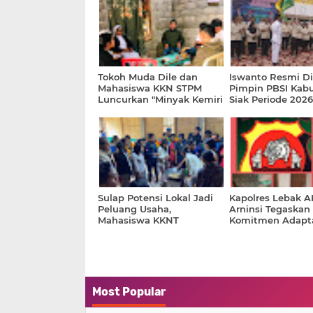
Tokoh Muda Dile dan
Iswanto Resmi Di
Mahasiswa KKN STPM
Pimpin PBSI Kab
Luncurkan "Minyak Kemiri
Siak Periode 202
Dile" Sambut HUT Ke-81 RI
Siap Perkuat Pe
Atlet Berprestasi
Sulap Potensi Lokal Jadi
Kapolres Lebak 
Peluang Usaha,
Arninsi Tegaskan
Mahasiswa KKNT
Komitmen Adapta
GENTASKIN Latih Warga
dan Pelayanan Pr
Nenowea Produksi Minyak
Urut Tradisional
Most Popular