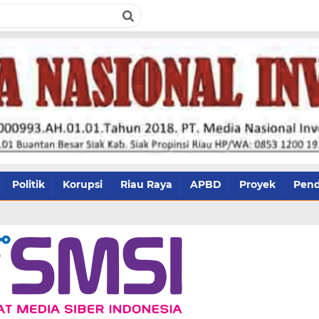
Politik
Korupsi
Riau Raya
APBD
Proyek
Pend