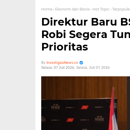
Home
› Ekonomi dan Bisnis
› Hot Topic
› Terpopule
Direktur Baru B
Robi Segera Tu
Prioritas
InvestigasiNews.co
Selasa, 07 Juli 2026
Selasa, Juli 07, 2026