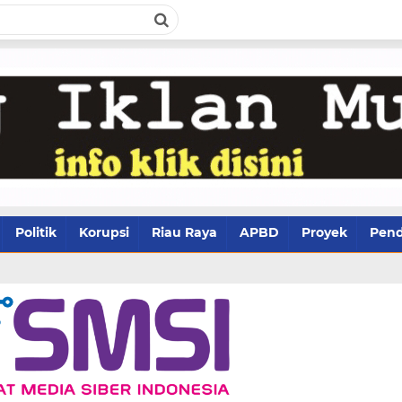
Politik
Korupsi
Riau Raya
APBD
Proyek
Pend