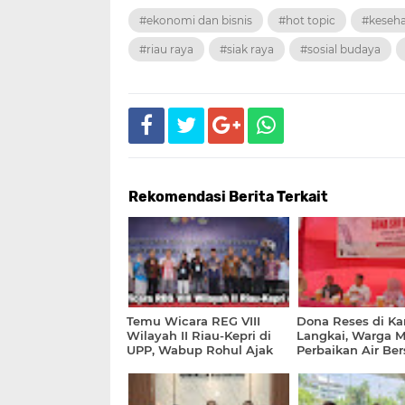
#ekonomi dan bisnis
#hot topic
#keseh
#riau raya
#siak raya
#sosial budaya
Rekomendasi Berita Terkait
Temu Wicara REG VIII
Dona Reses di K
Wilayah II Riau-Kepri di
Langkai, Warga M
UPP, Wabup Rohul Ajak
Perbaikan Air Ber
Mahasiswa Berinovasi dan
hingga Solusi un
Berkolaborasi
Petani Sawit