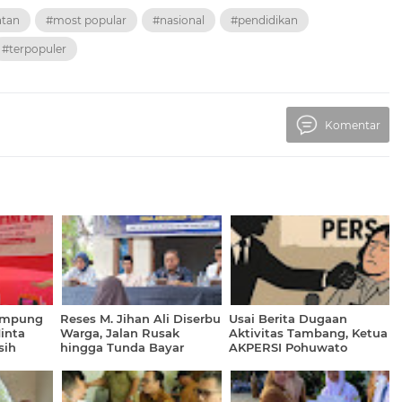
atan
#most popular
#nasional
#pendidikan
#terpopuler
Komentar
ampung
Reses M. Jihan Ali Diserbu
Usai Berita Dugaan
inta
Warga, Jalan Rusak
Aktivitas Tambang, Ketua
sih
hingga Tunda Bayar
AKPERSI Pohuwato
tuk
APBD Jadi Sorotan
Mengaku Terima
Ancaman via WhatsApp