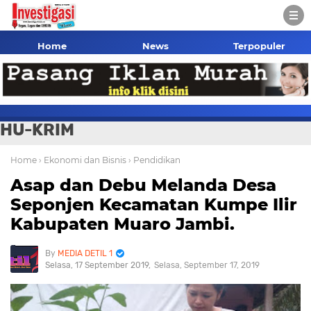
Home
News
Terpopuler
HU-KRIM
Home
› Ekonomi dan Bisnis
› Pendidikan
Asap dan Debu Melanda Desa
Seponjen Kecamatan Kumpe Ilir
Kabupaten Muaro Jambi.
MEDIA DETIL 1
Selasa, 17 September 2019
Selasa, September 17, 2019