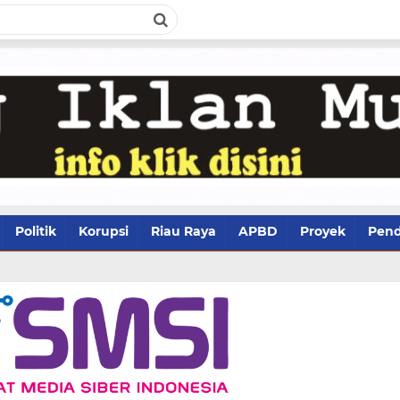
Politik
Korupsi
Riau Raya
APBD
Proyek
Pend