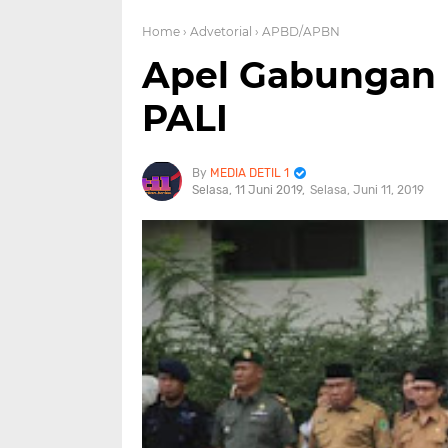
Home
› Advetorial
› APBD/APBN
Apel Gabungan H
PALI
MEDIA DETIL 1
Selasa, 11 Juni 2019
Selasa, Juni 11, 2019