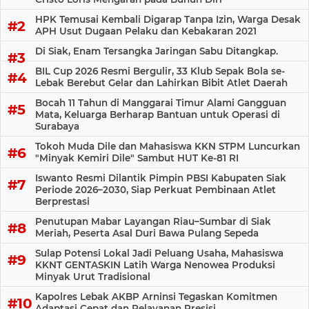
HPK Temusai Kembali Digarap Tanpa Izin, Warga Desak
APH Usut Dugaan Pelaku dan Kebakaran 2021
Di Siak, Enam Tersangka Jaringan Sabu Ditangkap.
BIL Cup 2026 Resmi Bergulir, 33 Klub Sepak Bola se-
Lebak Berebut Gelar dan Lahirkan Bibit Atlet Daerah
Bocah 11 Tahun di Manggarai Timur Alami Gangguan
Mata, Keluarga Berharap Bantuan untuk Operasi di
Surabaya
Tokoh Muda Dile dan Mahasiswa KKN STPM Luncurkan
"Minyak Kemiri Dile" Sambut HUT Ke-81 RI
Iswanto Resmi Dilantik Pimpin PBSI Kabupaten Siak
Periode 2026–2030, Siap Perkuat Pembinaan Atlet
Berprestasi
Penutupan Mabar Layangan Riau–Sumbar di Siak
Meriah, Peserta Asal Duri Bawa Pulang Sepeda
Sulap Potensi Lokal Jadi Peluang Usaha, Mahasiswa
KKNT GENTASKIN Latih Warga Nenowea Produksi
Minyak Urut Tradisional
Kapolres Lebak AKBP Arninsi Tegaskan Komitmen
Adaptasi Cepat dan Pelayanan Presisi