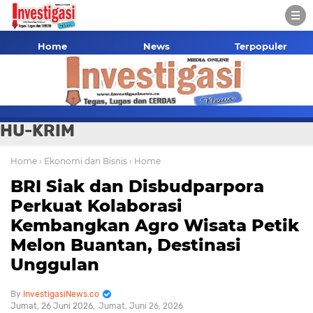
Home
News
Terpopuler
HU-KRIM
Home
› Ekonomi dan Bisnis
› Home
BRI Siak dan Disbudparpora
Perkuat Kolaborasi
Kembangkan Agro Wisata Petik
Melon Buantan, Destinasi
Unggulan
InvestigasiNews.co
Jumat, 26 Juni 2026
Jumat, Juni 26, 2026