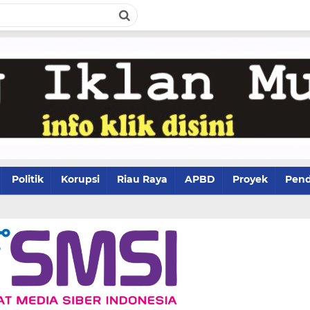
Politik
Korupsi
Riau Raya
APBD
Proyek
Pend