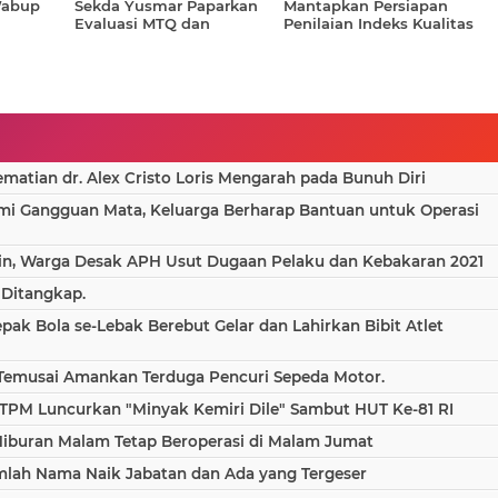
Wabup
Sekda Yusmar Paparkan
Mantapkan Persiapan
Evaluasi MTQ dan
Penilaian Indeks Kualitas
n dan
Transparansi Anggaran
Kebijakan (IKK) Tahun
Haji 2026
2026
atian dr. Alex Cristo Loris Mengarah pada Bunuh Diri
ami Gangguan Mata, Keluarga Berharap Bantuan untuk Operasi
in, Warga Desak APH Usut Dugaan Pelaku dan Kebakaran 2021
 Ditangkap.
epak Bola se-Lebak Berebut Gelar dan Lahirkan Bibit Atlet
 Temusai Amankan Terduga Pencuri Sepeda Motor.
TPM Luncurkan "Minyak Kemiri Dile" Sambut HUT Ke-81 RI
Hiburan Malam Tetap Beroperasi di Malam Jumat
umlah Nama Naik Jabatan dan Ada yang Tergeser