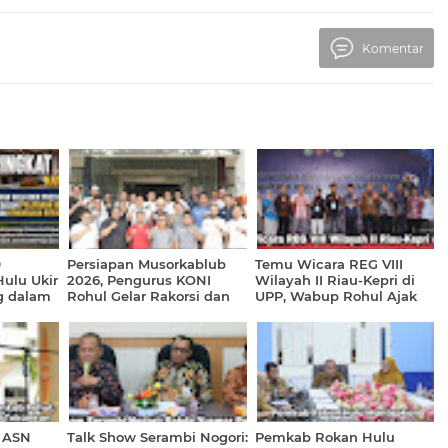
Komentar
9
Persiapan Musorkablub
Temu Wicara REG VIII
Hulu Ukir
2026, Pengurus KONI
Wilayah II Riau-Kepri di
g dalam
Rohul Gelar Rakorsi dan
UPP, Wabup Rohul Ajak
asi dan
Bentuk Tim Panitia
Mahasiswa Berinovasi dan
saha
Penjaringan
Berkolaborasi
i ASN
Talk Show Serambi Nogori:
Pemkab Rokan Hulu