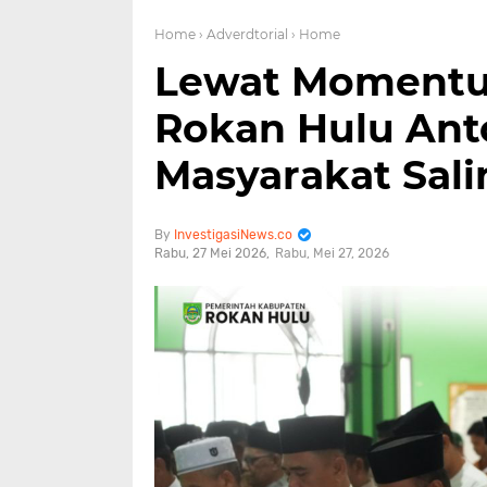
Home
› Adverdtorial
› Home
Lewat Momentum
Rokan Hulu Ant
Masyarakat Sal
InvestigasiNews.co
Rabu, 27 Mei 2026
Rabu, Mei 27, 2026