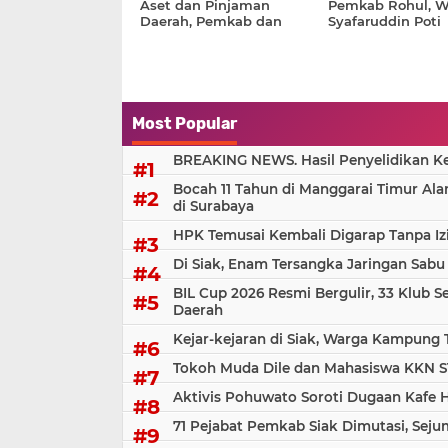
Aset dan Pinjaman
Pemkab Rohul, 
Daerah, Pemkab dan
Syafaruddin Poti
DPRD Rohul
Tekankan Disipli
Berkonsultasi ke BPKP
Pelayanan Prima
Riau
Most Popular
BREAKING NEWS. Hasil Penyelidikan Kem
Bocah 11 Tahun di Manggarai Timur Al
di Surabaya
HPK Temusai Kembali Digarap Tanpa Iz
Di Siak, Enam Tersangka Jaringan Sabu
BIL Cup 2026 Resmi Bergulir, 33 Klub S
Daerah
Kejar-kejaran di Siak, Warga Kampung
Tokoh Muda Dile dan Mahasiswa KKN S
Aktivis Pohuwato Soroti Dugaan Kafe 
71 Pejabat Pemkab Siak Dimutasi, Sej