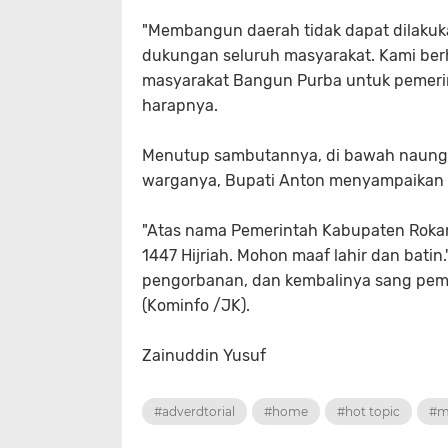
​"Membangun daerah tidak dapat dilakuka
dukungan seluruh masyarakat. Kami ber
masyarakat Bangun Purba untuk pemeri
harapnya.
​Menutup sambutannya, di bawah naunga
warganya, Bupati Anton menyampaikan 
​"Atas nama Pemerintah Kabupaten Roka
1447 Hijriah. Mohon maaf lahir dan bat
pengorbanan, dan kembalinya sang pem
(Kominfo /JK).
Zainuddin Yusuf
#adverdtorial
#home
#hot topic
#m