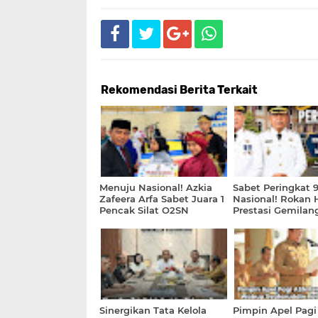
Rekomendasi Berita Terkait
Menuju Nasional! Azkia
Sabet Peringkat 
Zafeera Arfa Sabet Juara 1
Nasional! Rokan 
Pencak Silat O2SN
Prestasi Gemilan
Tingkat Provinsi Riau
Pelayanan Invest
Kemudahan Beru
2026
Sinergikan Tata Kelola
Pimpin Apel Pag