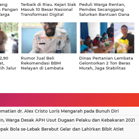
ang
Terbaik di Riau. Kejari Siak
Peduli Warga Rentan,
n Pangan
Masuk 10 Besar Nasional
Pemdes Secanggang
Warga
Transformasi Digital
Salurkan Bantuan Dana
as dan 4
Desa untuk 26 Lansia
eng
2,90
Rumor Jual Beli
Dinas Pertanian Lembata
t,
Rekomendasi BBM
Gelontorkan 2 Ton Beras
ih Jalur
Nelayan di Lembata
Murah, Jaga Stabilitas
g PTUN
Dibantah Dinas Perikanan
Harga dan Daya Beli
Warga
atian dr. Alex Cristo Loris Mengarah pada Bunuh Diri
in, Warga Desak APH Usut Dugaan Pelaku dan Kebakaran 2021
epak Bola se-Lebak Berebut Gelar dan Lahirkan Bibit Atlet