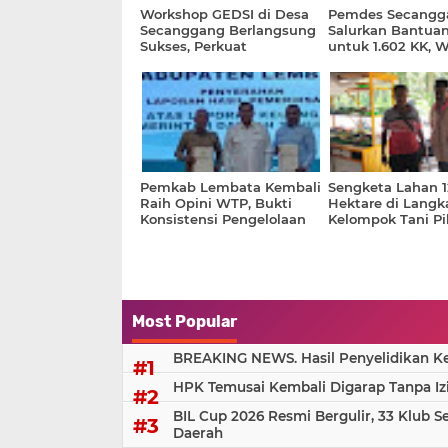
Workshop GEDSI di Desa
Pemdes Secangg
Secanggang Berlangsung
Salurkan Bantua
Sukses, Perkuat
untuk 1.602 KK, 
Pembangunan Desa yang
Terima 20 Kg Ber
Inklusif
Liter Minyak Gor
Pemkab Lembata Kembali
Sengketa Lahan 1
Raih Opini WTP, Bukti
Hektare di Langka
Konsistensi Pengelolaan
Kelompok Tani Pil
Keuangan Daerah
Politik Ketimban
Most Popular
BREAKING NEWS. Hasil Penyelidikan Kem
HPK Temusai Kembali Digarap Tanpa Iz
BIL Cup 2026 Resmi Bergulir, 33 Klub S
Daerah