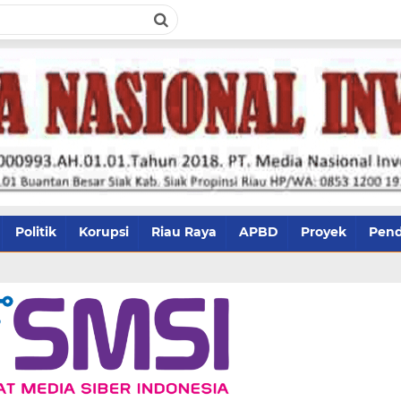
Politik
Korupsi
Riau Raya
APBD
Proyek
Pend