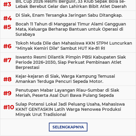
BIL Cup 2026 Resmi Bergulir, 33 Klub Sepak Bola se-
Lebak Berebut Gelar dan Lahirkan Bibit Atlet Daerah
Di Siak, Enam Tersangka Jaringan Sabu Ditangkap.
Bocah 11 Tahun di Manggarai Timur Alami Gangguan
Mata, Keluarga Berharap Bantuan untuk Operasi di
Surabaya
Tokoh Muda Dile dan Mahasiswa KKN STPM Luncurkan
"Minyak Kemiri Dile" Sambut HUT Ke-81 RI
Iswanto Resmi Dilantik Pimpin PBSI Kabupaten Siak
Periode 2026–2030, Siap Perkuat Pembinaan Atlet
Berprestasi
Kejar-kejaran di Siak, Warga Kampung Temusai
Amankan Terduga Pencuri Sepeda Motor.
Penutupan Mabar Layangan Riau–Sumbar di Siak
Meriah, Peserta Asal Duri Bawa Pulang Sepeda
Sulap Potensi Lokal Jadi Peluang Usaha, Mahasiswa
KKNT GENTASKIN Latih Warga Nenowea Produksi
Minyak Urut Tradisional
SELENGKAPNYA