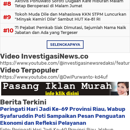
Aktivis Pohuwato Soroti Dugaan Kafe Hiburan Malam
Tetap Beroperasi di Malam Jumat
Tokoh Muda Dile dan Mahasiswa KKN STPM Luncurkan
"Minyak Kemiri Dile" Sambut HUT Ke-81 RI
71 Pejabat Pemkab Siak Dimutasi, Sejumlah Nama Naik
Jabatan dan Ada yang Tergeser
SELENGKAPNYA
Video InvestigasiNews.co
https://www.youtube.com/@investigasinewsredaksi/featu
Video Terpopuler
https://www.youtube.com/@DwiPurwanto-kd4uf
Berita Terkini
Peringati Hari Jadi Ke-69 Provinsi Riau, Wabup
Syafaruddin Poti Sampaikan Pesan Penguatan
Ekonomi dan Refleksi Pelayanan
Foto: Peringati Hari Jadi Ke-69 Provinsi Riau, Wabup