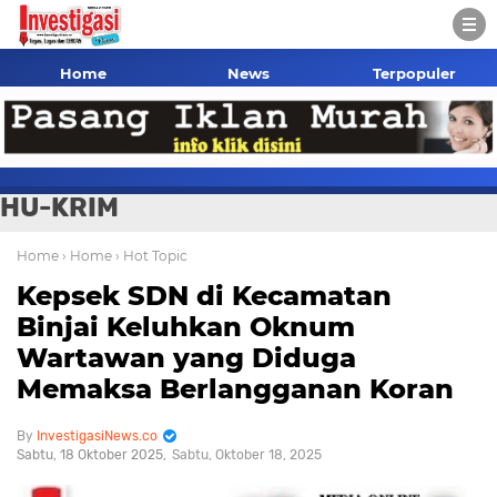
Home
News
Terpopuler
HU-KRIM
Home
› Home
› Hot Topic
Kepsek SDN di Kecamatan
Binjai Keluhkan Oknum
Wartawan yang Diduga
Memaksa Berlangganan Koran
InvestigasiNews.co
Sabtu, 18 Oktober 2025
Sabtu, Oktober 18, 2025