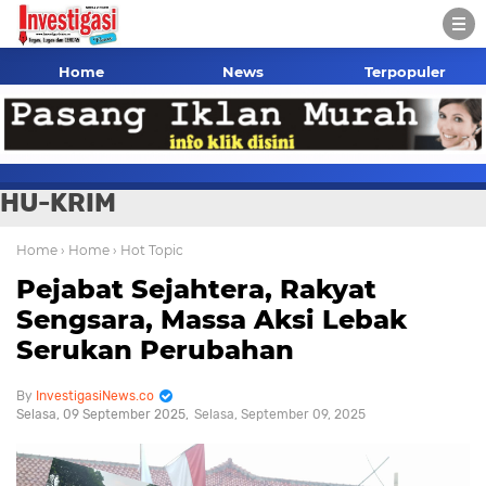
Home
News
Terpopuler
HU-KRIM
Home
› Home
› Hot Topic
Pejabat Sejahtera, Rakyat
Sengsara, Massa Aksi Lebak
Serukan Perubahan
InvestigasiNews.co
Selasa, 09 September 2025
Selasa, September 09, 2025