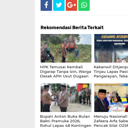
Rekomendasi Berita Terkait
HPK Temusai Kembali
Kakanwil Ditjenp
Digarap Tanpa Izin, Warga
Tinjau Lapas Pasi
Desak APH Usut Dugaan
Pangarayan, Tek
Pelaku dan Kebakaran
Disiplin dan Zero
2021
HALINAR
Bupati Anton Buka Bulan
Menuju Nasional!
Bakti Pramuka 2026,
Zafeera Arfa Sabe
Rohul Lepas 48 Kontingen
Pencak Silat O2S