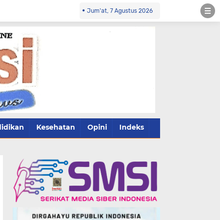
Jum'at, 7 Agustus 2026
idikan
Kesehatan
Opini
Indeks