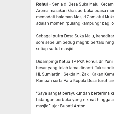
Rohul
– Senja di Desa Suka Maju, Kecam
Aroma masakan khas berbuka puasa meny
memadati halaman Masjid Jamiatul Mukarr
adalah momen "pulang kampung" bagi or
​Sebagai putra Desa Suka Maju, kehadir
sore sebelum bedug magrib bertalu hing
setiap sudut masjid.
​Didampingi Ketua TP PKK Rohul, dr. Yen
besar yang telah lama dinanti. Tak send
Hj. Sumiartini, Sekda M. Zaki, Kakan Kem
Rambah serta Para Kepala Desa turut lar
​"Saya sangat bersyukur dan berterima ka
hidangan berbuka yang nikmat hingga a
masjid," ujar Bupati Anton.