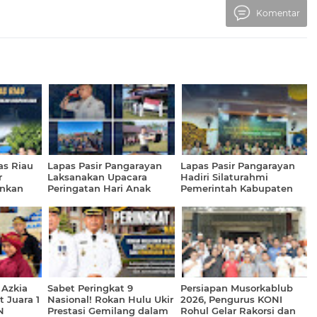
Komentar
as Riau
Lapas Pasir Pangarayan
Lapas Pasir Pangarayan
r
Laksanakan Upacara
Hadiri Silaturahmi
ankan
Peringatan Hari Anak
Pemerintah Kabupaten
Nasional Tahun 2026
Rokan Hulu Bersama
Kejati Riau
 Azkia
Sabet Peringkat 9
Persiapan Musorkablub
t Juara 1
Nasional! Rokan Hulu Ukir
2026, Pengurus KONI
N
Prestasi Gemilang dalam
Rohul Gelar Rakorsi dan