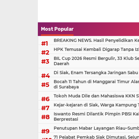
Jambore Nasional ke
Tingkat Provinsi 
Cibubur
Most Popular
BREAKING NEWS. Hasil Penyelidikan Kem
HPK Temusai Kembali Digarap Tanpa Iz
BIL Cup 2026 Resmi Bergulir, 33 Klub S
Daerah
Di Siak, Enam Tersangka Jaringan Sabu
Bocah 11 Tahun di Manggarai Timur Al
di Surabaya
Tokoh Muda Dile dan Mahasiswa KKN S
Kejar-kejaran di Siak, Warga Kampung
Iswanto Resmi Dilantik Pimpin PBSI Ka
Berprestasi
Penutupan Mabar Layangan Riau–Sumbar
71 Pejabat Pemkab Siak Dimutasi, Sej