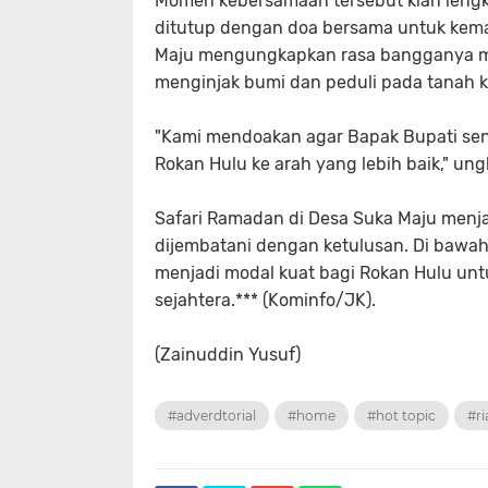
​Momen kebersamaan tersebut kian lengka
ditutup dengan doa bersama untuk kema
Maju mengungkapkan rasa bangganya me
menginjak bumi dan peduli pada tanah k
​"Kami mendoakan agar Bapak Bupati se
Rokan Hulu ke arah yang lebih baik," un
​Safari Ramadan di Desa Suka Maju menja
dijembatani dengan ketulusan. Di bawa
menjadi modal kuat bagi Rokan Hulu un
sejahtera.*** (Kominfo/JK).
(Zainuddin Yusuf)
#adverdtorial
#home
#hot topic
#ri