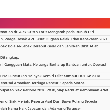
Riau
Pelayanan Investasi dan
Bentuk Tim Panitia
Kemudahan Berusaha
Penjaringan
2026
atian dr. Alex Cristo Loris Mengarah pada Bunuh Diri
in, Warga Desak APH Usut Dugaan Pelaku dan Kebakaran 2021
epak Bola se-Lebak Berebut Gelar dan Lahirkan Bibit Atlet
 Ditangkap.
ami Gangguan Mata, Keluarga Berharap Bantuan untuk Operasi
TPM Luncurkan "Minyak Kemiri Dile" Sambut HUT Ke-81 RI
 Temusai Amankan Terduga Pencuri Sepeda Motor.
bupaten Siak Periode 2026–2030, Siap Perkuat Pembinaan Atlet
 di Siak Meriah, Peserta Asal Duri Bawa Pulang Sepeda
umlah Nama Naik Jabatan dan Ada yang Tergeser