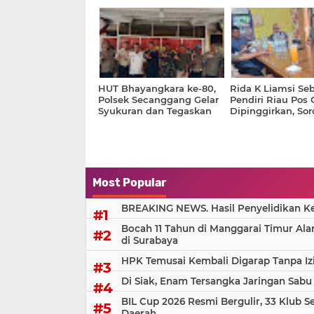
Tegaskan Komitmen
Tak Bisa Ditawar
Bangun Siak di Tengah
Keterbatasan Fiskal
HUT Bhayangkara ke-80,
Rida K Liamsi Se
Polsek Secanggang Gelar
Pendiri Riau Pos
Syukuran dan Tegaskan
Dipinggirkan, Sor
Komitmen Mengabdi
Pengelolaan Aset
untuk Masyarakat
Proses Hukum
Most Popular
BREAKING NEWS. Hasil Penyelidikan Kem
Bocah 11 Tahun di Manggarai Timur Al
di Surabaya
HPK Temusai Kembali Digarap Tanpa Iz
Di Siak, Enam Tersangka Jaringan Sabu
BIL Cup 2026 Resmi Bergulir, 33 Klub S
Daerah