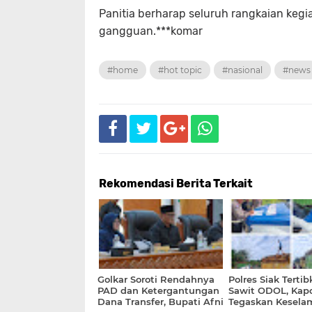
Panitia berharap seluruh rangkaian kegi
gangguan.***komar
#home
#hot topic
#nasional
#news
Rekomendasi Berita Terkait
Golkar Soroti Rendahnya
Polres Siak Terti
PAD dan Ketergantungan
Sawit ODOL, Kapo
Dana Transfer, Bupati Afni
Tegaskan Kesela