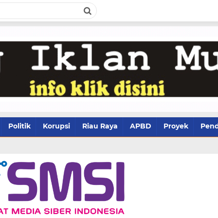
Politik
Korupsi
Riau Raya
APBD
Proyek
Pend