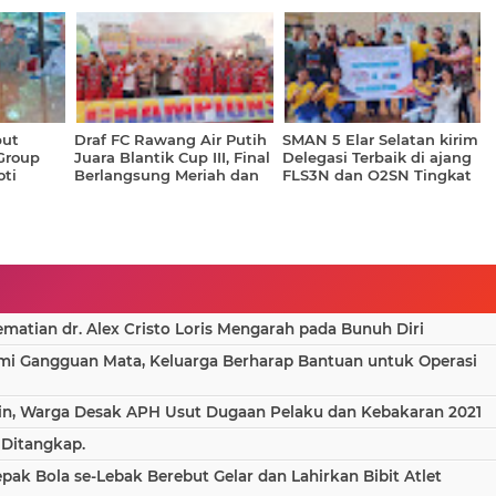
Nasional Lewat Batik
Estate, Sengketa Lahan di
Khas Daerah
Secanggang Masuki
Babak Baru
but
Draf FC Rawang Air Putih
SMAN 5 Elar Selatan kirim
 Group
Juara Blantik Cup III, Final
Delegasi Terbaik di ajang
oti
Berlangsung Meriah dan
FLS3N dan O2SN Tingkat
 hingga
Dipadati Penonton
MKKS se-Kabupaten
Manggarai Timur
atian dr. Alex Cristo Loris Mengarah pada Bunuh Diri
ami Gangguan Mata, Keluarga Berharap Bantuan untuk Operasi
in, Warga Desak APH Usut Dugaan Pelaku dan Kebakaran 2021
 Ditangkap.
epak Bola se-Lebak Berebut Gelar dan Lahirkan Bibit Atlet