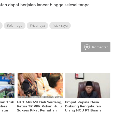
atan dapat berjalan lancar hingga selesai tanpa
#olahraga
#riau raya
#siak raya
Komentar
bkan Truk
HUT APKASI Deli Serdang,
Empat Kepala Desa
lres
Ketua TP PKK Rokan Hulu
Dukung Pengukuran
matan
Sukses Pikat Perhatian
Ulang HGU PT Buana