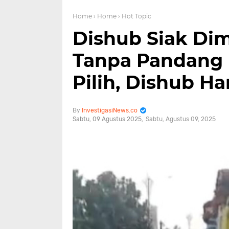
Home
› Home
› Hot Topic
Dishub Siak Di
Tanpa Pandang B
Pilih, Dishub Ha
InvestigasiNews.co
Sabtu, 09 Agustus 2025
Sabtu, Agustus 09, 2025