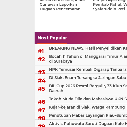
Gunawan Laporkan
Pemkab Rohul, 
Dugaan Pencemaran
Syafaruddin Poti
Nama Baik ke Polisi
Tekankan Disipli
Pelayanan Prima
Most Popular
BREAKING NEWS. Hasil Penyelidikan Kem
Bocah 11 Tahun di Manggarai Timur Al
di Surabaya
HPK Temusai Kembali Digarap Tanpa Iz
Di Siak, Enam Tersangka Jaringan Sabu
BIL Cup 2026 Resmi Bergulir, 33 Klub S
Daerah
Tokoh Muda Dile dan Mahasiswa KKN S
Kejar-kejaran di Siak, Warga Kampung
Penutupan Mabar Layangan Riau–Sumbar
Aktivis Pohuwato Soroti Dugaan Kafe 