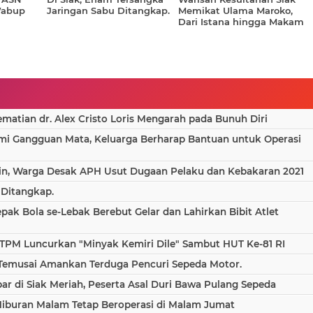
Wabup
Jaringan Sabu Ditangkap.
Memikat Ulama Maroko,
Dari Istana hingga Makam
n dan
Sultan
atian dr. Alex Cristo Loris Mengarah pada Bunuh Diri
ami Gangguan Mata, Keluarga Berharap Bantuan untuk Operasi
in, Warga Desak APH Usut Dugaan Pelaku dan Kebakaran 2021
 Ditangkap.
epak Bola se-Lebak Berebut Gelar dan Lahirkan Bibit Atlet
TPM Luncurkan "Minyak Kemiri Dile" Sambut HUT Ke-81 RI
 Temusai Amankan Terduga Pencuri Sepeda Motor.
 di Siak Meriah, Peserta Asal Duri Bawa Pulang Sepeda
Hiburan Malam Tetap Beroperasi di Malam Jumat