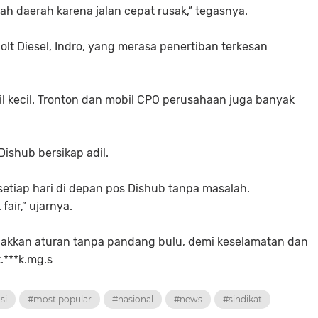
ah daerah karena jalan cepat rusak,” tegasnya.
olt Diesel, Indro, yang merasa penertiban terkesan
l kecil. Tronton dan mobil CPO perusahaan juga banyak
Dishub bersikap adil.
 setiap hari di depan pos Dishub tanpa masalah.
air,” ujarnya.
akkan aturan tanpa pandang bulu, demi keselamatan dan
t.***k.mg.s
si
#most popular
#nasional
#news
#sindikat