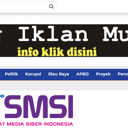
Politik
Korupsi
Riau Raya
APBD
Proyek
Pend