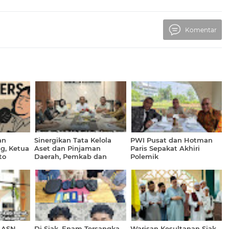
Komentar
an
Sinergikan Tata Kelola
PWI Pusat dan Hotman
g, Ketua
Aset dan Pinjaman
Paris Sepakat Akhiri
to
Daerah, Pemkab dan
Polemik
DPRD Rohul
atsApp
Berkonsultasi ke BPKP
Riau
i ASN
Di Siak, Enam Tersangka
Warisan Kesultanan Siak