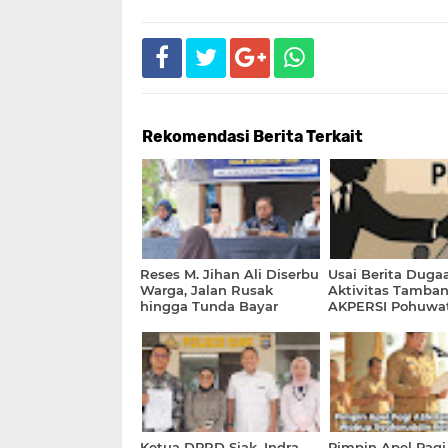
Rekomendasi Berita Terkait
Reses M. Jihan Ali Diserbu
Usai Berita Duga
Warga, Jalan Rusak
Aktivitas Tamban
hingga Tunda Bayar
AKPERSI Pohuwa
APBD Jadi Sorotan
Mengaku Terima
Ancaman via Wh
Ketua DPRD Siak, Indra
Pimpin Apel Pag