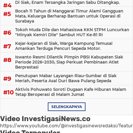
Di Siak, Enam Tersangka Jaringan Sabu Ditangkap.
Bocah 11 Tahun di Manggarai Timur Alami Gangguan
Mata, Keluarga Berharap Bantuan untuk Operasi di
Surabaya
Tokoh Muda Dile dan Mahasiswa KKN STPM Luncurkan
"Minyak Kemiri Dile" Sambut HUT Ke-81 RI
Kejar-kejaran di Siak, Warga Kampung Temusai
Amankan Terduga Pencuri Sepeda Motor.
Iswanto Resmi Dilantik Pimpin PBSI Kabupaten Siak
Periode 2026–2030, Siap Perkuat Pembinaan Atlet
Berprestasi
Penutupan Mabar Layangan Riau–Sumbar di Siak
Meriah, Peserta Asal Duri Bawa Pulang Sepeda
Aktivis Pohuwato Soroti Dugaan Kafe Hiburan Malam
Tetap Beroperasi di Malam Jumat
SELENGKAPNYA
Video InvestigasiNews.co
https://www.youtube.com/@investigasinewsredaksi/featu
Video Terpopuler