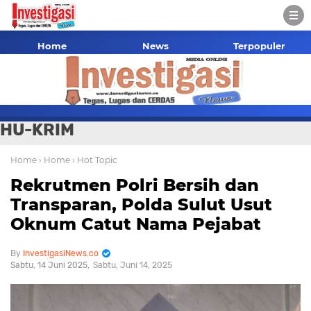
Home
News
Terpopuler
HU-KRIM
Home
› Home
› Hot Topic
Rekrutmen Polri Bersih dan
Transparan, Polda Sulut Usut
Oknum Catut Nama Pejabat
InvestigasiNews.co
Sabtu, 14 Juni 2025
Sabtu, Juni 14, 2025