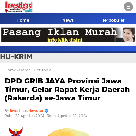
Home
News
Terpopuler
HU-KRIM
Home
› Home
› Hot Topic
DPD GRIB JAYA Provinsi Jawa
Timur, Gelar Rapat Kerja Daerah
(Rakerda) se-Jawa Timur
InvestigasiNews.co
Rabu, 28 Agustus 2024
Rabu, Agustus 28, 2024