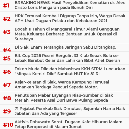
BREAKING NEWS. Hasil Penyelidikan Kematian dr. Alex
Cristo Loris Mengarah pada Bunuh Diri
HPK Temusai Kembali Digarap Tanpa Izin, Warga Desak
APH Usut Dugaan Pelaku dan Kebakaran 2021
Bocah 11 Tahun di Manggarai Timur Alami Gangguan
Mata, Keluarga Berharap Bantuan untuk Operasi di
Surabaya
Di Siak, Enam Tersangka Jaringan Sabu Ditangkap.
BIL Cup 2026 Resmi Bergulir, 33 Klub Sepak Bola se-
Lebak Berebut Gelar dan Lahirkan Bibit Atlet Daerah
Tokoh Muda Dile dan Mahasiswa KKN STPM Luncurkan
"Minyak Kemiri Dile" Sambut HUT Ke-81 RI
Kejar-kejaran di Siak, Warga Kampung Temusai
Amankan Terduga Pencuri Sepeda Motor.
Penutupan Mabar Layangan Riau–Sumbar di Siak
Meriah, Peserta Asal Duri Bawa Pulang Sepeda
71 Pejabat Pemkab Siak Dimutasi, Sejumlah Nama Naik
Jabatan dan Ada yang Tergeser
Aktivis Pohuwato Soroti Dugaan Kafe Hiburan Malam
Tetap Beroperasi di Malam Jumat