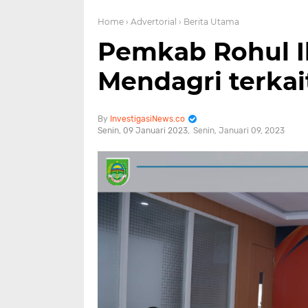
Home
› Advertorial
› Berita Utama
Pemkab Rohul I
Mendagri terkai
InvestigasiNews.co
Senin, 09 Januari 2023
Senin, Januari 09, 2023