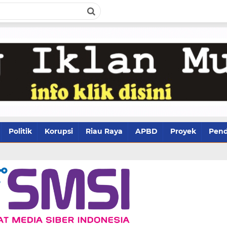
Politik
Korupsi
Riau Raya
APBD
Proyek
Pend