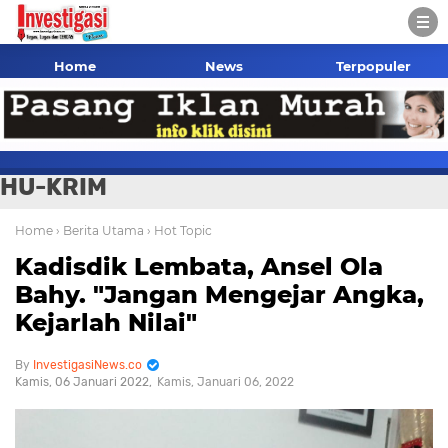
Home
News
Terpopuler
HU-KRIM
Home
› Berita Utama
› Hot Topic
Kadisdik Lembata, Ansel Ola
Bahy. "Jangan Mengejar Angka,
Kejarlah Nilai"
InvestigasiNews.co
Kamis, 06 Januari 2022
Kamis, Januari 06, 2022