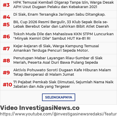
HPK Temusai Kembali Digarap Tanpa Izin, Warga Desak
APH Usut Dugaan Pelaku dan Kebakaran 2021
Di Siak, Enam Tersangka Jaringan Sabu Ditangkap.
BIL Cup 2026 Resmi Bergulir, 33 Klub Sepak Bola se-
Lebak Berebut Gelar dan Lahirkan Bibit Atlet Daerah
Tokoh Muda Dile dan Mahasiswa KKN STPM Luncurkan
"Minyak Kemiri Dile" Sambut HUT Ke-81 RI
Kejar-kejaran di Siak, Warga Kampung Temusai
Amankan Terduga Pencuri Sepeda Motor.
Penutupan Mabar Layangan Riau–Sumbar di Siak
Meriah, Peserta Asal Duri Bawa Pulang Sepeda
Aktivis Pohuwato Soroti Dugaan Kafe Hiburan Malam
Tetap Beroperasi di Malam Jumat
71 Pejabat Pemkab Siak Dimutasi, Sejumlah Nama Naik
Jabatan dan Ada yang Tergeser
SELENGKAPNYA
Video InvestigasiNews.co
https://www.youtube.com/@investigasinewsredaksi/featu