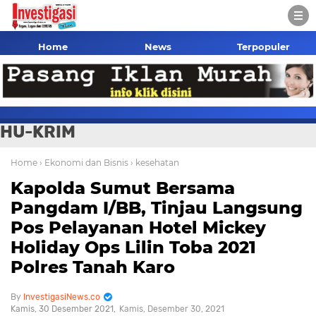
Home
News
Terpopuler
HU-KRIM
Home
› Ekonomi dan Bisnis
› kesehatan
Kapolda Sumut Bersama
Pangdam I/BB, Tinjau Langsung
Pos Pelayanan Hotel Mickey
Holiday Ops Lilin Toba 2021
Polres Tanah Karo
InvestigasiNews.co
Kamis, 30 Desember 2021
Kamis, Desember 30, 2021