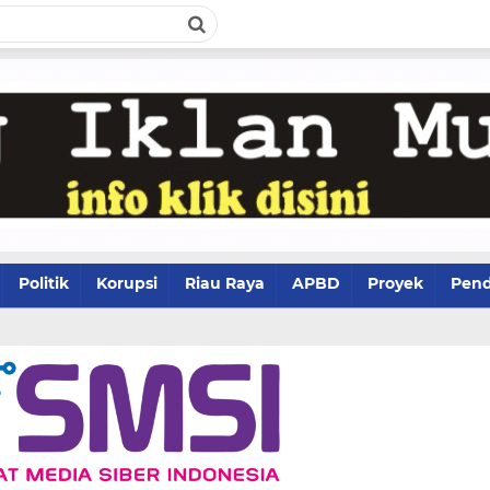
Politik
Korupsi
Riau Raya
APBD
Proyek
Pend