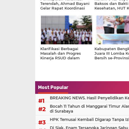
Terendah, Ahmad Bayani
Baksos dan Bakti
Gelar Rapat Koordinasi
Kesehatan, HUT K
Lintas Triwulan Ke III
Tahun 2024
Klarifikasi Berbagai
Kabupaten Bengk
Masalah dan Progres
Juara III Lomba K
Kinerja RSUD dalam
Bersih se-Provins
Menjawab Berbagai Isu
dan Juara Umum 
Adiwiyata
Most Popular
BREAKING NEWS. Hasil Penyelidikan Kem
Bocah 11 Tahun di Manggarai Timur Al
di Surabaya
HPK Temusai Kembali Digarap Tanpa Iz
Di Siak, Enam Tersangka Jaringan Sabu