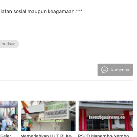
egiatan sosial maupun keagamaan.***
l budaya
Komentar
Gelar
Memeriahkan HUT RI Ke-
RSUD Manembo-Nembo