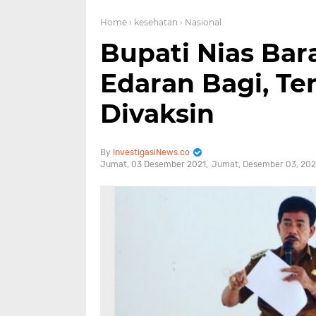
Home
› kesehatan
› Nasional
Bupati Nias Ba
Edaran Bagi, Te
Divaksin
InvestigasiNews.co
Jumat, 03 Desember 2021
Jumat, Desember 03, 202