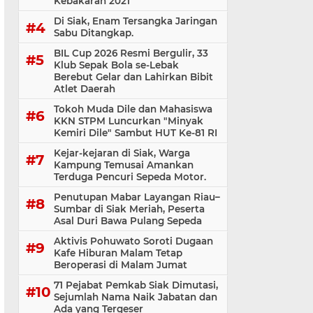
Kebakaran 2021
Di Siak, Enam Tersangka Jaringan
Sabu Ditangkap.
BIL Cup 2026 Resmi Bergulir, 33
Klub Sepak Bola se-Lebak
Berebut Gelar dan Lahirkan Bibit
Atlet Daerah
Tokoh Muda Dile dan Mahasiswa
KKN STPM Luncurkan "Minyak
Kemiri Dile" Sambut HUT Ke-81 RI
Kejar-kejaran di Siak, Warga
Kampung Temusai Amankan
Terduga Pencuri Sepeda Motor.
Penutupan Mabar Layangan Riau–
Sumbar di Siak Meriah, Peserta
Asal Duri Bawa Pulang Sepeda
Aktivis Pohuwato Soroti Dugaan
Kafe Hiburan Malam Tetap
Beroperasi di Malam Jumat
71 Pejabat Pemkab Siak Dimutasi,
Sejumlah Nama Naik Jabatan dan
Ada yang Tergeser