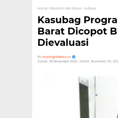
Home
› Ekonomi dan Bisnis
› indikasi
Kasubag Progra
Barat Dicopot B
Dievaluasi
InvestigasiNews.co
Jumat, 05 November 2021
Jumat, November 05, 20