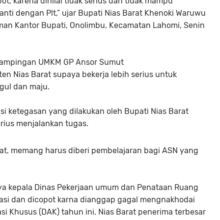
ot, karena dinilai tidak serius dan tidak mampu
anti dengan Plt,” ujar Bupati Nias Barat Khenoki Waruwu
man Kantor Bupati, Onolimbu, Kecamatan Lahomi, Senin
ndampingan UMKM GP Ansor Sumut
n Nias Barat supaya bekerja lebih serius untuk
gul dan maju.
i ketegasan yang dilakukan oleh Bupati Nias Barat
rius menjalankan tugas.
pat, memang harus diberi pembelajaran bagi ASN yang
ya kepala Dinas Pekerjaan umum dan Penataan Ruang
uasi dan dicopot karna dianggap gagal mengnakhodai
si Khusus (DAK) tahun ini. Nias Barat penerima terbesar