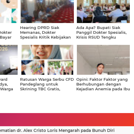
Hearing DPRD Siak
Ada Apa? Bupati Siak
Dokter
Memanas, Dokter
Panggil Dokter Spesialis,
"Bayar
Spesialis Kritik Kebijakan
Krisis RSUD Tengku
Pembayaran Jasa
Rafi'an
ward
Ratusan Warga Serbu CFD
Opini: Faktor Faktor yang
dya,
Pandeglang untuk
Berhubungan dengan
 Warga
Skrining TBC Gratis,
Kejadian Anemia pada Ibu
Antusias Rayakan HKN
Hamil
ke-61!
atian dr. Alex Cristo Loris Mengarah pada Bunuh Diri