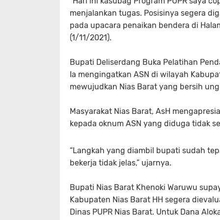
“Hari ini kasubag Program PUPR saya cop
menjalankan tugas. Posisinya segera dig
pada upacara penaikan bendera di Hala
(1/11/2021).
Bupati Deliserdang Buka Pelatihan Pe
Ia mengingatkan ASN di wilayah Kabupate
mewujudkan Nias Barat yang bersih ung
Masyarakat Nias Barat, AsH mengapresias
kepada oknum ASN yang diduga tidak se
“Langkah yang diambil bupati sudah te
bekerja tidak jelas,” ujarnya.
Bupati Nias Barat Khenoki Waruwu supa
Kabupaten Nias Barat HH segera dieval
Dinas PUPR Nias Barat. Untuk Dana Aloka