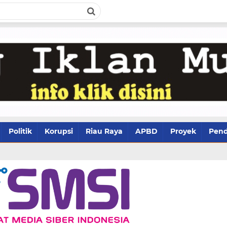
Politik
Korupsi
Riau Raya
APBD
Proyek
Pend