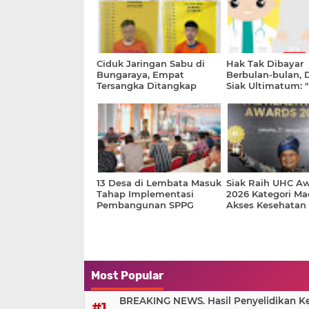
Ciduk Jaringan Sabu di
Hak Tak Dibayar
Bungaraya, Empat
Berbulan-bulan, 
Tersangka Ditangkap
Siak Ultimatum: 
atau Kami Pergi!”
13 Desa di Lembata Masuk
Siak Raih UHC A
Tahap Implementasi
2026 Kategori Ma
Pembangunan SPPG
Akses Kesehatan
Makin Menguat
Most Popular
BREAKING NEWS. Hasil Penyelidikan Kem